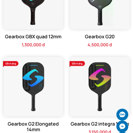
Gearbox GBX quad 12mm
Gearbox G20
1,300,000 đ
4,500,000 đ
Sẵn hàng
Sẵn hàng
Ch
Gearbox G2 Elongated
Gearbox G2 integra 14mm
Ch
14mm
3,150,000 đ