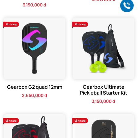
3,150,000 đ
Gọ
Sẵn hàng
Sẵn hàng
Gearbox G2 quad 12mm
Gearbox Ultimate
Pickleball Starter Kit
2,650,000 đ
3,150,000 đ
Sẵn hàng
Sẵn hàng