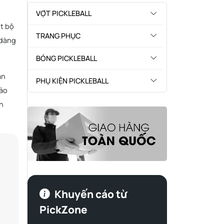
VỢT PICKLEBALL
ột bộ
TRANG PHỤC
 dàng
BÓNG PICKLEBALL
ản
PHỤ KIỆN PICKLEBALL
bảo
ận
Khuyến cáo từ
PickZone