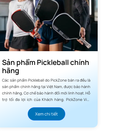
Sản phẩm Pickleball chính
hãng
 và
Các sản phẩm Pickleball do PickZone bán ra đều là
sản phẩm chính hãng tại Việt Nam, được bảo hành
chính hãng, Cơ chế bảo hành đổi mới linh hoạt. Hỗ
trợ tối đa lợi ích của Khách hàng. PickZone Việt
ngọt
Nam luôn tâm niệm chữ Tín quý hơn Vàng.
Xem chi tiết