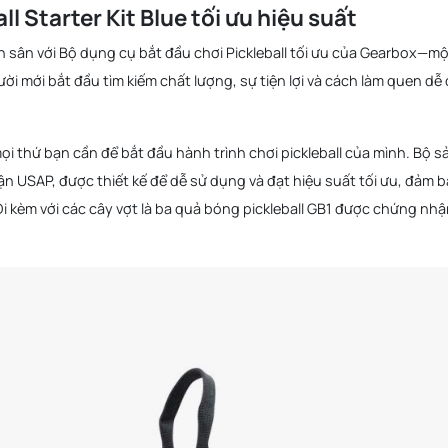
l Starter Kit Blue tối ưu hiệu suất
n sân với Bộ dụng cụ bắt đầu chơi Pickleball tối ưu của Gearbox—m
i mới bắt đầu tìm kiếm chất lượng, sự tiện lợi và cách làm quen dễ
 thứ bạn cần để bắt đầu hành trình chơi pickleball của mình. Bộ s
 USAP, được thiết kế để dễ sử dụng và đạt hiệu suất tối ưu, đảm 
Đi kèm với các cây vợt là ba quả bóng pickleball GB1 được chứng nh