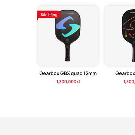
Sẵn hàng
Gearbox GBX quad 12mm
Gearbox
1,300,000 đ
1,300
Tuyệt vời hơn nữa, bộ sản phẩm còn được trang
gàng mọi vật dụng cá nhân và sẵn sàng cho mọ
ngày vui chơi cùng bạn bè, bộ sản phẩm tiện d