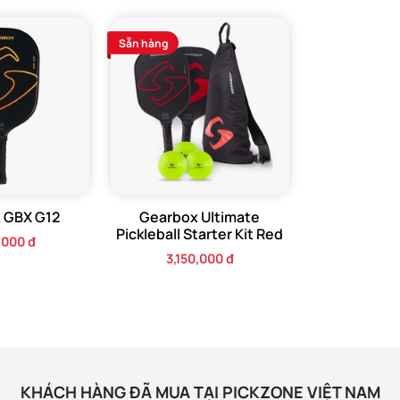
Sẵn hàng
 GBX G12
Gearbox Ultimate
Pickleball Starter Kit Red
,000 đ
3,150,000 đ
 bị một túi đeo chéo nhỏ gọn, dễ dàng mang theo, giúp bạn sắp x
i hoạt động. Dù bạn đang trên đường đến sân golf địa phương hay
ụng này kết hợp tính thực tế với chất lượng đặc trưng của Gearbox
KHÁCH HÀNG ĐÃ MUA TẠI PICKZONE VIỆT NAM