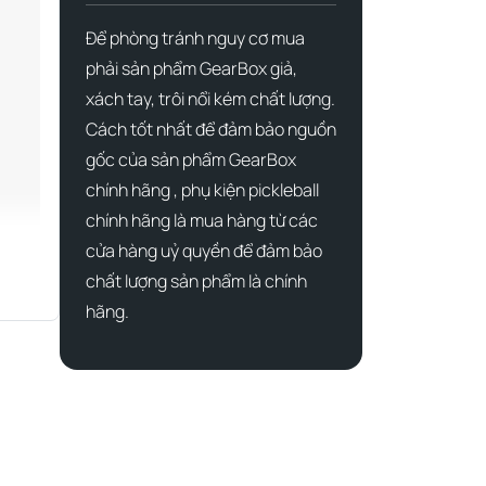
Để phòng tránh nguy cơ mua
phải sản phẩm GearBox giả,
xách tay, trôi nổi kém chất lượng.
Cách tốt nhất để đảm bảo nguồn
gốc của sản phẩm GearBox
chính hãng , phụ kiện pickleball
chính hãng là mua hàng từ các
cửa hàng uỷ quyền để đảm bảo
chất lượng sản phẩm là chính
hãng.