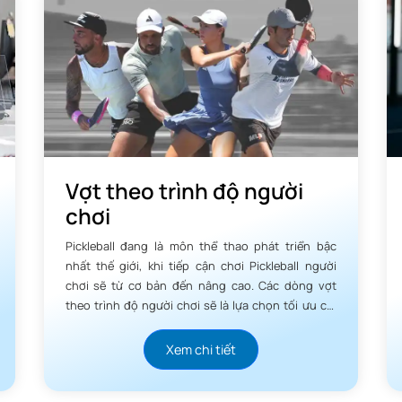
e Pickleball Starter Kit Blue
trở nên thú vị và dễ dàng
Vợt theo trình độ người
leball thú vị và dễ dàng cho tất cả mọi người. Chơi cùng Gearbox,
chơi
, sẽ giúp bạn tự tin hơn trên sân, tin tưởng vào thiết bị của mình
inh và người hâm mộ số 1 của bạn trên sân.
Pickleball đang là môn thể thao phát triển bậc
nhất thế giới, khi tiếp cận chơi Pickleball người
ng cao
chơi sẽ từ cơ bản đến nâng cao. Các dòng vợt
theo trình độ người chơi sẽ là lựa chọn tối ưu chi
 đến cho những cây vợt nhẹ này hiệu suất được cải thiện với điểm 
phí, giúp người chơi luôn phát triển đúng với khả
l trở nên thú vị và dễ dàng.
năng của mình.
Xem chi tiết