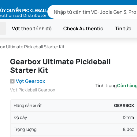
Vợt theo trình độ
Check Authentic
Tin tức
x Ultimate Pickleball Starter Kit
Gearbox Ultimate Pickleball
Starter Kit
Vợt Gearbox
Tình trạng
Còn hàn
Vợt Pickleball Gearbox
Hãng sản xuất
GEARBOX
Độ dày
12mm
Trọng lượng
8,0oz