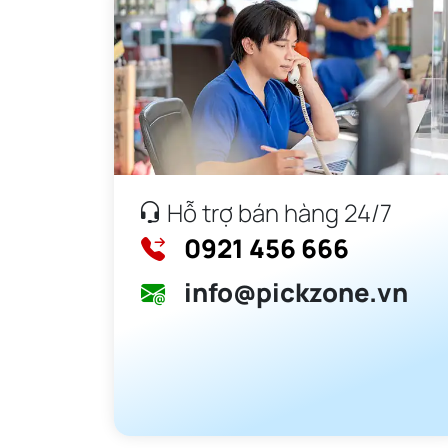
Công nghệ Vợt Gearbox Ultimat
GB Fun Tech làm cho Pickleball 
Hỗ trợ bán hàng 24/7
Gearbox cam kết mang đến trải nghiệm chơi pick
thương hiệu hàng đầu về công nghệ và chất lượng
0921 456 666
tập trung vào trận đấu. Chúng tôi sẽ là đồng m
info@pickzone.vn
Công nghệ sợi H7, hiệu suất nâ
Công nghệ Fiber H7 tiên tiến của Gearbox mang
lớn và dễ điều khiển, giúp việc học chơi picklebal