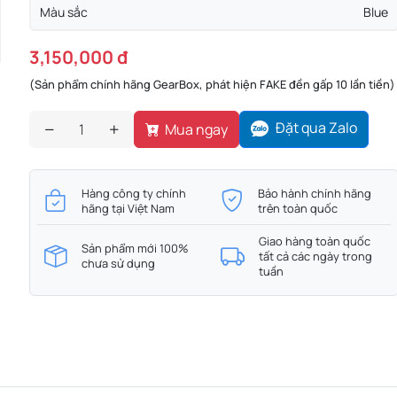
Màu sắc
Blue
3,150,000 đ
(Sản phẩm chính hãng GearBox, phát hiện FAKE đền gấp 10 lần tiền)
Đặt qua Zalo
Mua ngay
Hàng công ty chính
Bảo hành chính hãng
hãng tại Việt Nam
trên toàn quốc
Giao hàng toàn quốc
Sản phẩm mới 100%
tất cả các ngày trong
chưa sử dụng
tuần