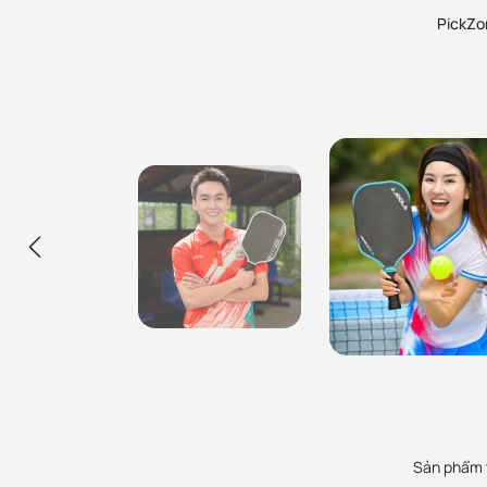
đến cho bạn trải nghiệm chơi pickleball khó quê
PickZon
Ca Sĩ Hùng Min
Hùng đang sử dụng các cây vợt pickleball, túi
Ca Sĩ Mỹ An
balo và phụ kiện mua tại PickZone, uy tín đảm
Mỹ Anh được giới thiệu mua vợt ở Pick
bảo và rất nhiệt tình. Sẽ ủng hộ các bạn lâu dài!
thiện cảm, sản phẩm chính hãng, nhân
hộ lâu dài.
Sản phẩm t