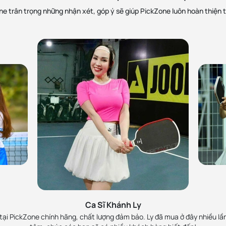
n.
e trân trọng những nhận xét, góp ý sẽ giúp PickZone luôn hoàn thiện 
h
MC 
Zone, đã làm việc và rất
Lan Phương ủng hộ Pick
 viên nhiệt tình. Sẽ ủng
rồi là Perseus Pro IV 
Ca Sĩ Khánh Ly
chính hãng và
ại PickZone chính hãng, chất lượng đảm bảo. Ly đã mua ở đây nhiều lần