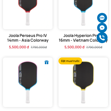
Ch
Ch
Joola Perseus Pro IV
Joola Hyperion Pro IV
Gọi
14mm - Asia Colorway
16mm - Vietnam Colorway
5,500,000 đ
5,500,000 đ
7,790,000đ
7,790,000đ
Đặt mua trước