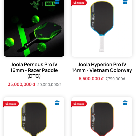
Sẵn hàng
Joola Perseus Pro IV
Joola Hyperion Pro IV
16mm - Razer Paddle
14mm - Vietnam Colorway
(DTC)
5,500,000 đ
7,790,000đ
35,000,000 đ
50,000,000đ
Sẵn hàng
Sẵn hàng