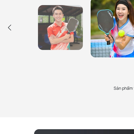
Ca Sĩ Hùng Min
Hùng đang sử dụng các cây vợt pickleball, túi
Ca Sĩ Mỹ An
balo và phụ kiện mua tại PickZone, uy tín đảm
Mỹ Anh được giới thiệu mua vợt ở Pick
bảo và rất nhiệt tình. Sẽ ủng hộ các bạn lâu dài!
thiện cảm, sản phẩm chính hãng, nhân
hộ lâu dài.
Sản phẩm t