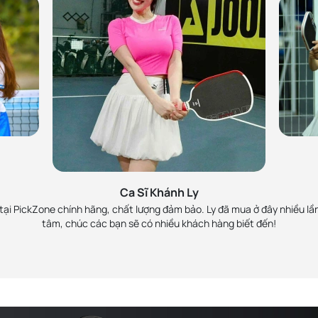
h
MC 
Zone, đã làm việc và rất
Lan Phương ủng hộ Pick
 viên nhiệt tình. Sẽ ủng
rồi là Perseus Pro IV 
Ca Sĩ Khánh Ly
chính hãng và
ại PickZone chính hãng, chất lượng đảm bảo. Ly đã mua ở đây nhiều lần
tâm, chúc các bạn sẽ có nhiều khách hàng biết đến!