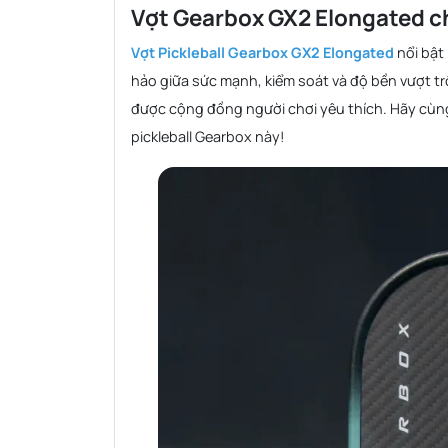
Vợt Gearbox GX2 Elongated ch
Vợt Pickleball Gearbox GX2 Elongated
nổi bật
hảo giữa sức mạnh, kiểm soát và độ bền vượt tr
được cộng đồng người chơi yêu thích. Hãy cùng 
pickleball Gearbox này!