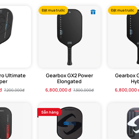
Đặt mua trước
Đặt mua trước
all Gearbox GX2 Elongated
ro Ultimate
Gearbox GX2 Power
Gearbox 
ongated
chính là công nghệ lõi độc quyền, được thiết kế để giải quy
per
Elongated
Hyb
thống.
đ
6,800,000 đ
6,800,000 
7,200,000đ
7,300,000đ
Core™ độc quyền
ường,
Gearbox GX2 Elongated
được trang bị công nghệ SST 2.0
Sẵn hàng
ợt được cấu tạo từ sợi carbon Toray T-700 Mid Modulus 200 FAW, 
 trội.