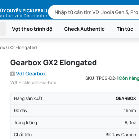
Vợt theo trình độ
Check Authentic
Tin tức
ox GX2 Elongated
Gearbox GX2 Elongated
Vợt Gearbox
SKU:
TP06-D2-1
Còn hàn
Vợt Pickleball Gearbox
Hãng sản xuất
GEARBOX
Độ dày
16mm
Trọng lượng
8,0oz
Chất liệu
3K Raw Carbon