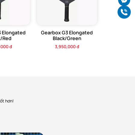
Gọ
ự tin
 Elongated
Gearbox G3 Elongated
k/Red
Black/Green
,000 đ
3,950,000 đ
h xác
ng
vợt sẽ
"hao
tốt hơn!