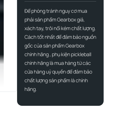
Để phòng tránh nguy cơ mua
phải sản phẩm Gearbox giả,
xách tay, trôi nổi kém chất lượng.
Cách tốt nhất để đảm bảo nguồn
gốc của sản phẩm Gearbox
chính hãng , phụ kiện pickleball
chính hãng là mua hàng từ các
cửa hàng uỷ quyền để đảm bảo
chất lượng sản phẩm là chính
hãng.