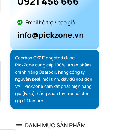
0921 456 666
Email hỗ trợ / báo giá
info@pickzone.vn
Gearbox GX2 Elongated được
PickZone cung cấp 100% là sản phẩm
chính hãng Gearbox, hàng công ty
nguyên seal, mới tinh, đầy đủ hóa đơn
VAT. PickZone cam kết phát hiện hàng
giả (Fake), hàng xách tay trôi nổi đền
gấp 10 lần tiền!
DANH MỤC SẢN PHẨM