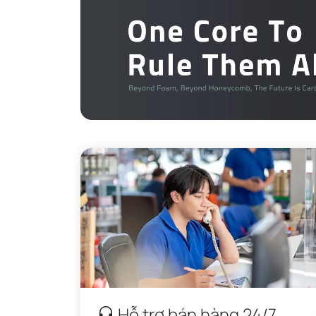
Thiết kế Elongated – Tối ưu hóa
Bên cạnh công nghệ lõi tiên tiến, hình dạng kéo
Hỗ trợ bán hàng 24/7