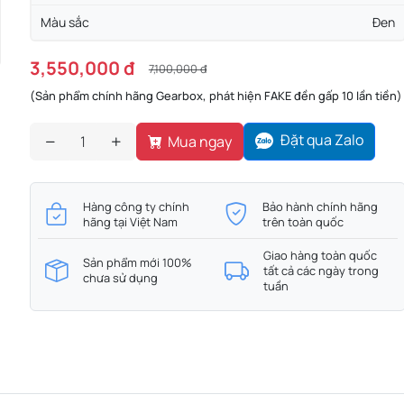
Màu sắc
Đen
3,550,000 đ
7,100,000 đ
(Sản phẩm chính hãng Gearbox, phát hiện FAKE đền gấp 10 lần tiền)
Đặt qua Zalo
Mua ngay
Hàng công ty chính
Bảo hành chính hãng
hãng tại Việt Nam
trên toàn quốc
Giao hàng toàn quốc
Sản phẩm mới 100%
tất cả các ngày trong
chưa sử dụng
tuần