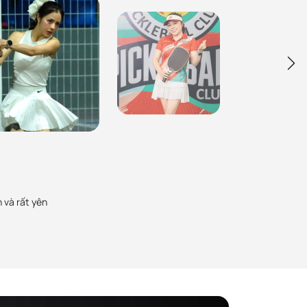
Ca Sĩ Tố Nga
PickZone uy tín số 1 rồi, Mình thường mua sản
Bạch Lan Phương
phẩm pickleball ở đây và cũng giới thiệu nhiều
Zone từ cây vợt Gen 3, Gen 3S và vừa
bạn bè, người thân mua. Sản phẩm chính hãng,
16mm. Sản phẩm chính hãng, chất lượng
chất lượng đảm bảo
 nhân viên cũng rất tận tình
 và rất yên