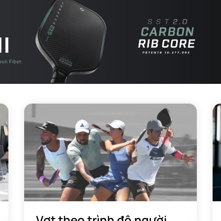
 hiệu suất trên sân
 dài (Elongated) của GX2 cũng đóng vai trò quan trọng trong việc t
Vợt theo trình độ người