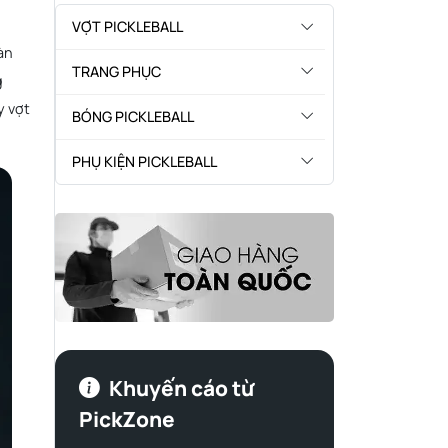
VỢT PICKLEBALL
àn
TRANG PHỤC
g
y vợt
BÓNG PICKLEBALL
PHỤ KIỆN PICKLEBALL
Khuyến cáo từ
PickZone