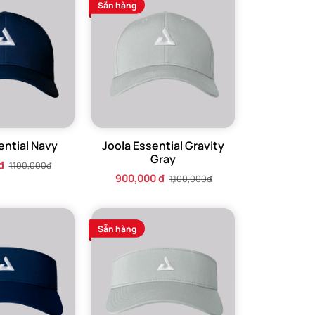
Sẵn hàng
ential Navy
Joola Essential Gravity
Gray
đ
1,100,000đ
900,000 đ
1,100,000đ
Sẵn hàng