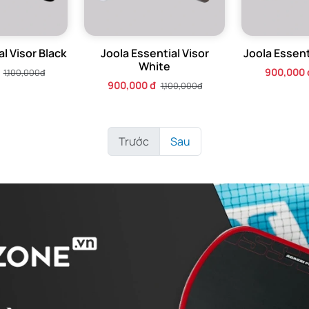
l Visor Black
Joola Essential Visor
Joola Essent
White
900,000 
1,100,000đ
900,000 đ
1,100,000đ
Trước
Sau