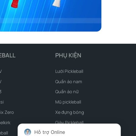
EBALL
PHỤ KIỆN
V
Lưới Pickleball
V
Quần áo nam
3
Quần áo nữ
si
Mũ pickleball
Six Zero
Xe đựng bóng
elkirk
Giày Pickleball
Hỗ trợ Online
eball
Phụ kiện vợt