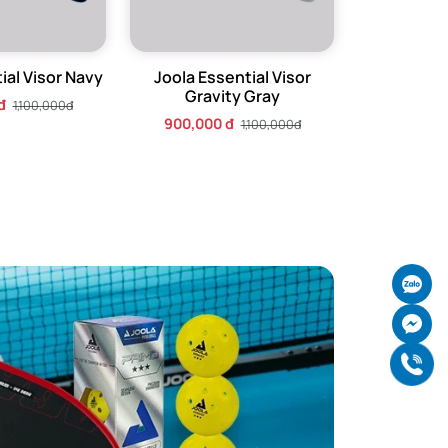
ial Visor Navy
Joola Essential Visor
Gravity Gray
đ
1,100,000đ
900,000 đ
1,100,000đ
Ch
Ch
Gọ