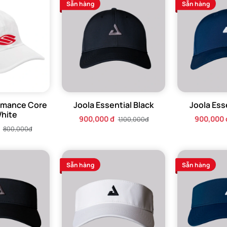
Sẵn hàng
Sẵn hàng
ormance Core
Joola Essential Black
Joola Ess
White
900,000 đ
900,000 
1,100,000đ
800,000đ
Sẵn hàng
Sẵn hàng