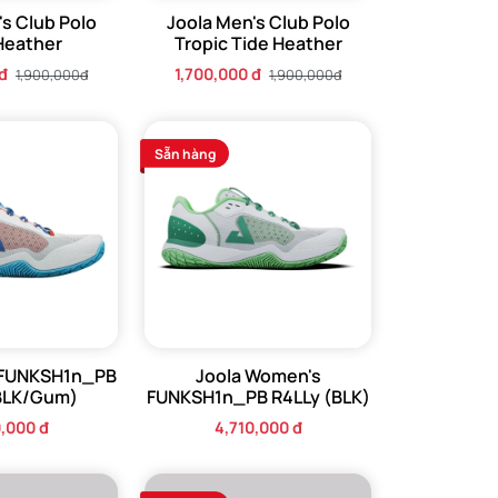
's Club Polo
Joola Men's Club Polo
Heather
Tropic Tide Heather
đ
1,700,000 đ
1,900,000đ
1,900,000đ
Sẵn hàng
 FUNKSH1n_PB
Joola Women's
BLK/Gum)
FUNKSH1n_PB R4LLy (BLK)
0,000 đ
4,710,000 đ