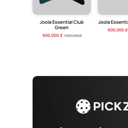
Joola Essential Club
Joola Essentia
Green
900,000 đ
900,000 đ
1,100,000đ