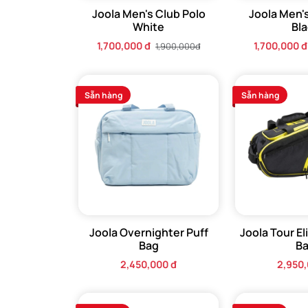
Joola Men's Club Polo
Joola Men's
White
Bla
1,700,000 đ
1,700,000 đ
1,900,000đ
Sẵn hàng
Sẵn hàng
Joola Overnighter Puff
Joola Tour Eli
Bag
B
2,450,000 đ
2,950,