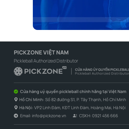
PICKZONE VIỆT NAM
Pickleball Authorized Distributor
Cửa hàng uỷ quyền pickleball chính hãng tại Việt Nam
Hồ Chí Minh:
Số 82 đường S1, P. Tây Thạnh, Hồ Chí Minh
Hà Nội:
VP2 Linh Đàm, KĐT Linh Đàm, Hoàng Mai, Hà Nội
Email: info@pickzone.vn
CSKH: 0921 456 666