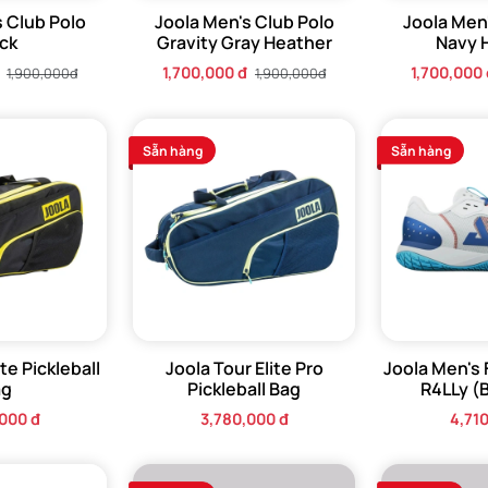
 Club Polo
Joola Men's Club Polo
Joola Men
ck
Gravity Gray Heather
Navy 
1,700,000 đ
1,700,000 
1,900,000đ
1,900,000đ
Sẵn hàng
Sẵn hàng
te Pickleball
Joola Tour Elite Pro
Joola Men's
ag
Pickleball Bag
R4LLy (
000 đ
3,780,000 đ
4,71