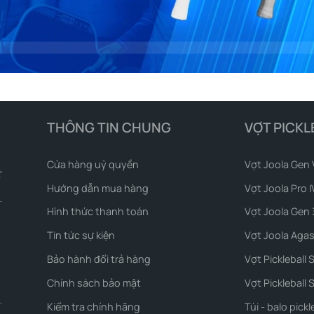
THÔNG TIN CHUNG
VỢT PICKL
Cửa hàng uỷ quyền
Vợt Joola Gen 
Hướng dẫn mua hàng
Vợt Joola Pro I
Hình thức thanh toán
Vợt Joola Gen 
Tin tức sự kiện
Vợt Joola Agas
Bảo hành đổi trả hàng
Vợt Pickleball 
Chính sách bảo mật
Vợt Pickleball S
Kiểm tra chính hãng
Túi - balo pickl