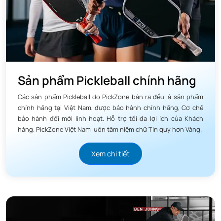
Sản phẩm Pickleball chính hãng
Các sản phẩm Pickleball do PickZone bán ra đều là sản phẩm
Mời bạn tham khảo thêm nhiều mẫu vợt Gearbox
chính hãng tại Việt Nam, được bảo hành chính hãng, Cơ chế
bảo hành đổi mới linh hoạt. Hỗ trợ tối đa lợi ích của Khách
khác tại:
https://pickzone.vn/san-pham/vot-gearbox
hàng. PickZone Việt Nam luôn tâm niệm chữ Tín quý hơn Vàng.
Tại sao nên chọn Gearbox GX2
Xem chi tiết
Power Hybrid?
Có nhiều lý do để bạn tin tưởng và lựa chọn vợt pickleball
tốt nhất này:
- Thương hiệu Gearbox uy tín: Gearbox là một trong