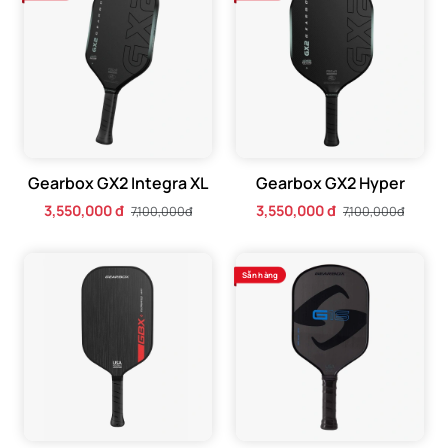
- Lõi Carbon Toray T-700 Mid Modulus 200 FAW: Loại sợi
carbon cao cấp này đảm bảo độ bền bỉ tối đa và khả năng
truyền lực hiệu quả, giúp mỗi cú đánh của bạn đều mạnh
mẽ và chính xác.
Gearbox GX2 Integra XL
Gearbox GX2 Hyper
3,550,000 đ
3,550,000 đ
7,100,000đ
7,100,000đ
Sẵn hàng