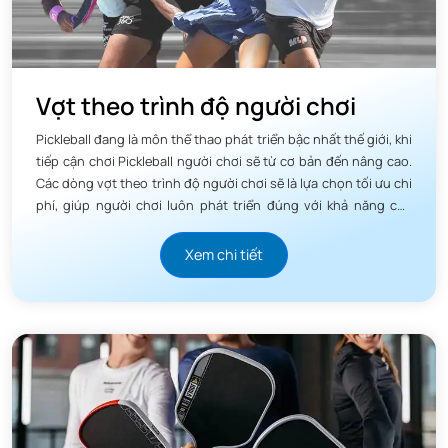
Bảo hành: 1 năm
Được USAPA phê duyệt
Vợt theo trình độ người chơi
Được PBCoR phê duyệt
Pickleball đang là môn thể thao phát triển bậc nhất thế giới, khi
tiếp cận chơi Pickleball người chơi sẽ từ cơ bản đến nâng cao.
Các dòng vợt theo trình độ người chơi sẽ là lựa chọn tối ưu chi
phí, giúp người chơi luôn phát triển đúng với khả năng của
mình.
Xem chi tiết