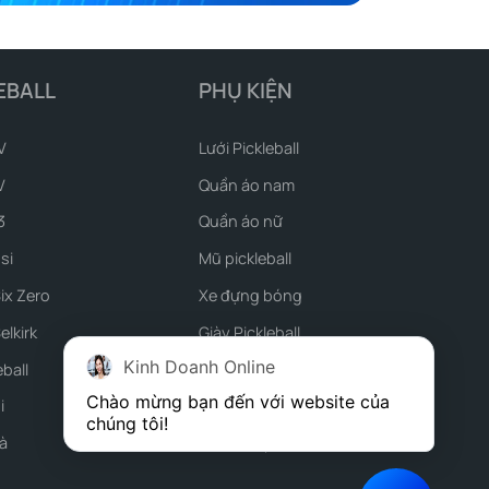
EBALL
PHỤ KIỆN
V
Lưới Pickleball
V
Quần áo nam
3
Quần áo nữ
si
Mũ pickleball
Six Zero
Xe đựng bóng
elkirk
Giày Pickleball
Kinh Doanh Online
eball
Phụ kiện vợt
Chào mừng bạn đến với website của 
i
Barrier sân pickleball
chúng tôi!
à
Phụ kiện pickleball