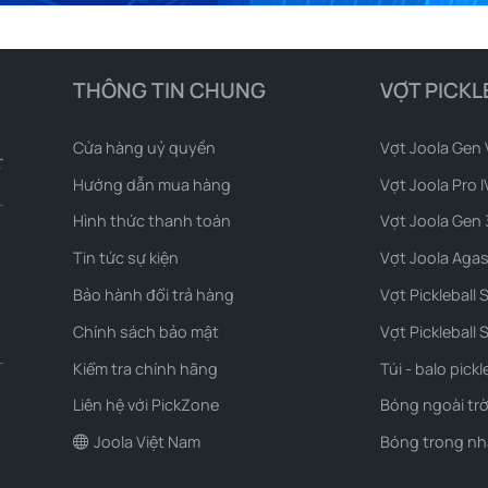
THÔNG TIN CHUNG
VỢT PICKL
Cửa hàng uỷ quyền
Vợt Joola Gen 
Hướng dẫn mua hàng
Vợt Joola Pro I
Hình thức thanh toán
Vợt Joola Gen 
Tin tức sự kiện
Vợt Joola Agas
Bảo hành đổi trả hàng
Vợt Pickleball 
Chính sách bảo mật
Vợt Pickleball S
Kiểm tra chính hãng
Túi - balo pickl
Liên hệ với PickZone
Bóng ngoài trờ
Joola Việt Nam
Bóng trong nh