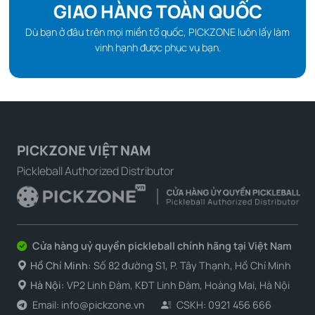
GIAO HÀNG TOÀN QUỐC
Dù bạn ở đâu trên mọi miền tổ quốc, PICKZONE luôn lấy làm
vinh hạnh được phục vụ bạn.
PICKZONE VIỆT NAM
Pickleball Authorized Distributor
Cửa hàng uỷ quyền pickleball chính hãng tại Việt Nam
Hồ Chí Minh:
Số 82 đường S1, P. Tây Thạnh, Hồ Chí Minh
Hà Nội:
VP2 Linh Đàm, KĐT Linh Đàm, Hoàng Mai, Hà Nội
Email: info@pickzone.vn
CSKH: 0921 456 666