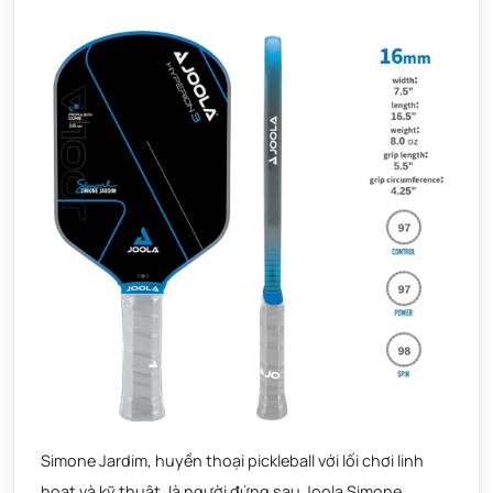
Simone Jardim, huyền thoại pickleball với lối chơi linh
hoạt và kỹ thuật, là người đứng sau Joola Simone