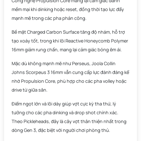
Công nghệ Propulsion Core mang lại cảm giác đánh
mềm mại khi dinking hoặc reset, đồng thời tạo lực đẩy
mạnh mẽ trong các pha phản công.
Bề mặt Charged Carbon Surface tăng độ nhám, hỗ trợ
tạo xoáy tốt, trong khi lõi Reactive Honeycomb Polymer
16mm giảm rung chấn, mang lại cảm giác bóng êm ái.
Mặc dù không mạnh mẽ như Perseus, Joola Collin
Johns Scorpeus 3 16mm vẫn cung cấp lực đánh đáng kể
nhờ Propulsion Core, phù hợp cho các pha volley hoặc
drive từ giữa sân.
Điểm ngọt lớn và lõi dày giúp vợt cực kỳ tha thứ, lý
tưởng cho các pha dinking và drop shot chính xác.
Theo Pickleheads, đây là cây vợt thân thiện nhất trong
dòng Gen 3, đặc biệt với người chơi phòng thủ.