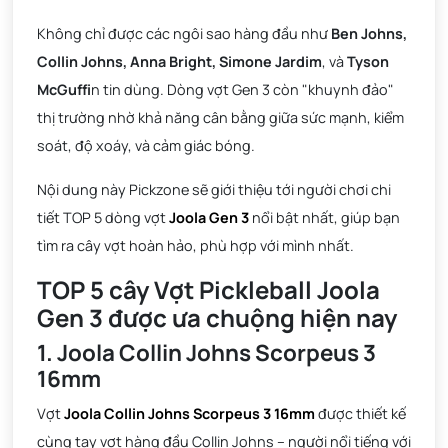
Không chỉ được các ngôi sao hàng đầu như
Ben Johns,
Collin Johns, Anna Bright, Simone Jardim
, và
Tyson
McGuffi
n tin dùng. Dòng vợt Gen 3 còn "khuynh đảo"
thị trường nhờ khả năng cân bằng giữa sức mạnh, kiểm
soát, độ xoáy, và cảm giác bóng.
Nội dung này Pickzone sẽ giới thiệu tới người chơi chi
tiết TOP 5 dòng vợt
Joola Gen 3
nổi bật nhất, giúp bạn
tìm ra cây vợt hoàn hảo, phù hợp với mình nhất.
TOP 5 cây Vợt Pickleball Joola
Gen 3 được ưa chuộng hiện nay
1. Joola Collin Johns Scorpeus 3
16mm
Vợt
Joola Collin Johns Scorpeus 3 16mm
được thiết kế
cùng tay vợt hàng đầu Collin Johns – người nổi tiếng với