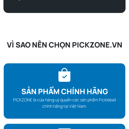
VÌ SAO NÊN CHỌN PICKZONE.VN
SẢN PHẨM CHÍNH HÃNG
PICKZONE là cửa hàng uỷ quyền các sản phẩm Pickleball
chính hãng tại Việt Nam.