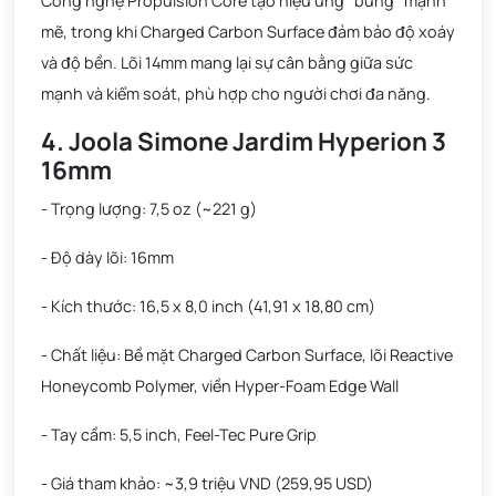
Công nghệ Propulsion Core tạo hiệu ứng "búng" mạnh
mẽ, trong khi Charged Carbon Surface đảm bảo độ xoáy
và độ bền. Lõi 14mm mang lại sự cân bằng giữa sức
mạnh và kiểm soát, phù hợp cho người chơi đa năng.
4. Joola Simone Jardim Hyperion 3
16mm
- Trọng lượng: 7,5 oz (~221 g)
- Độ dày lõi: 16mm
- Kích thước: 16,5 x 8,0 inch (41,91 x 18,80 cm)
- Chất liệu: Bề mặt Charged Carbon Surface, lõi Reactive
Honeycomb Polymer, viền Hyper-Foam Edge Wall
- Tay cầm: 5,5 inch, Feel-Tec Pure Grip
- Giá tham khảo: ~3,9 triệu VND (259,95 USD)