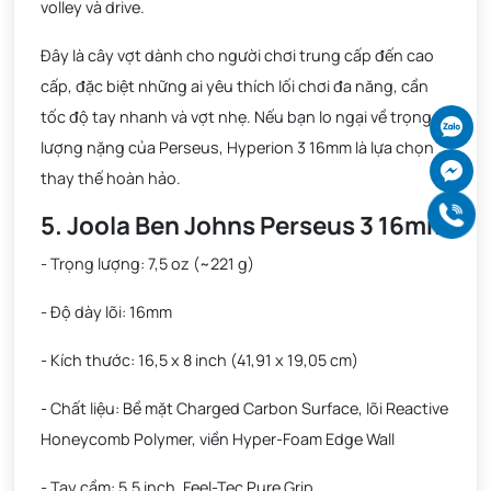
volley và drive.
Đây là cây vợt dành cho người chơi trung cấp đến cao
cấp, đặc biệt những ai yêu thích lối chơi đa năng, cần
tốc độ tay nhanh và vợt nhẹ. Nếu bạn lo ngại về trọng
Ch
lượng nặng của Perseus, Hyperion 3 16mm là lựa chọn
Ch
thay thế hoàn hảo.
Gọ
5. Joola Ben Johns Perseus 3 16mm
- Trọng lượng: 7,5 oz (~221 g)
- Độ dày lõi: 16mm
- Kích thước: 16,5 x 8 inch (41,91 x 19,05 cm)
- Chất liệu: Bề mặt Charged Carbon Surface, lõi Reactive
Honeycomb Polymer, viền Hyper-Foam Edge Wall
- Tay cầm: 5,5 inch, Feel-Tec Pure Grip