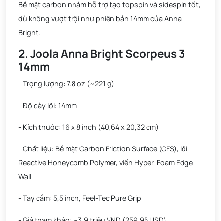
Bề mặt carbon nhám hỗ trợ tạo topspin và sidespin tốt,
dù không vượt trội như phiên bản 14mm của Anna
Bright.
2. Joola Anna Bright Scorpeus 3
14mm
- Trọng lượng: 7.8 oz (~221 g)
- Độ dày lõi: 14mm
- Kích thước: 16 x 8 inch (40,64 x 20,32 cm)
- Chất liệu: Bề mặt Carbon Friction Surface (CFS), lõi
Reactive Honeycomb Polymer, viền Hyper-Foam Edge
Wall
- Tay cầm: 5,5 inch, Feel-Tec Pure Grip
- Giá tham khảo: ~3,9 triệu VND (259,95 USD)