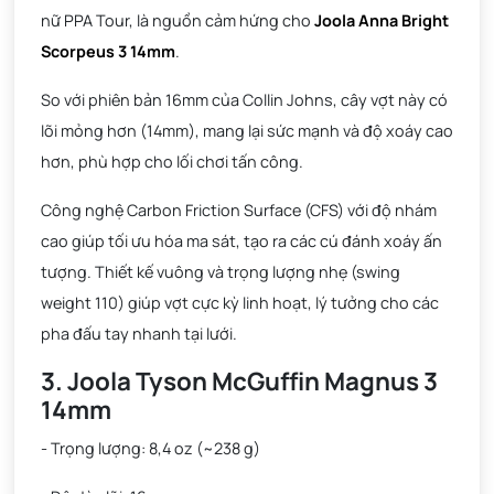
nữ PPA Tour, là nguồn cảm hứng cho
Joola Anna Bright
Scorpeus 3 14mm
.
So với phiên bản 16mm của Collin Johns, cây vợt này có
lõi mỏng hơn (14mm), mang lại sức mạnh và độ xoáy cao
hơn, phù hợp cho lối chơi tấn công.
Công nghệ Carbon Friction Surface (CFS) với độ nhám
cao giúp tối ưu hóa ma sát, tạo ra các cú đánh xoáy ấn
tượng. Thiết kế vuông và trọng lượng nhẹ (swing
weight 110) giúp vợt cực kỳ linh hoạt, lý tưởng cho các
pha đấu tay nhanh tại lưới.
3. Joola Tyson McGuffin Magnus 3
14mm
- Trọng lượng: 8,4 oz (~238 g)