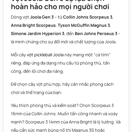
hoàn hảo cho mọi người chơi
Dòng vợt
Joola Gen 3
– từ
Collin Johns Scorpeus 3
,
Anna Bright Scorpeus
,
Tyson McGuffin Magnus 3
,
Simone Jardim Hyperion 3
, đến
Ben Johns Perseus 3
–
là minh chứng cho sự đổi mới và chất lượng của Joola.
Mỗi cây
vợt pickleball Joola
này mang một "cá tính"
riêng, đáp ứng đa dạng nhu cầu từ phòng thủ, tấn
công, đến lối chơi đa năng.
Để chọn cây vợt phù hợp, hãy cân nhắc phong cách
chơi và thể trạng của bạn:
Yêu thích phòng thủ và kiểm soát? Chọn Scorpeus 3
16mm của Collin Johns. Muốn tấn công nhanh và xoáy
mạnh? Scorpeus 3 14mm của Anna Bright là lý tưởng. Và
nếu cần sức mạnh bùng nổ thì Magnus 3S hoặc