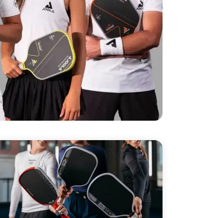
ù hợp
us 3
rong