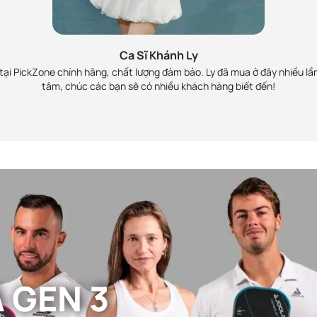
h
MC 
Zone, đã làm việc và rất
Lan Phương ủng hộ Pick
 viên nhiệt tình. Sẽ ủng
rồi là Perseus Pro IV 
Ca Sĩ Khánh Ly
chính hãng và
ại PickZone chính hãng, chất lượng đảm bảo. Ly đã mua ở đây nhiều lần
tâm, chúc các bạn sẽ có nhiều khách hàng biết đến!
Johns Scorpeus 3 16mm như:
 GEN 3
 cả sức mạnh và sự linh hoạt).