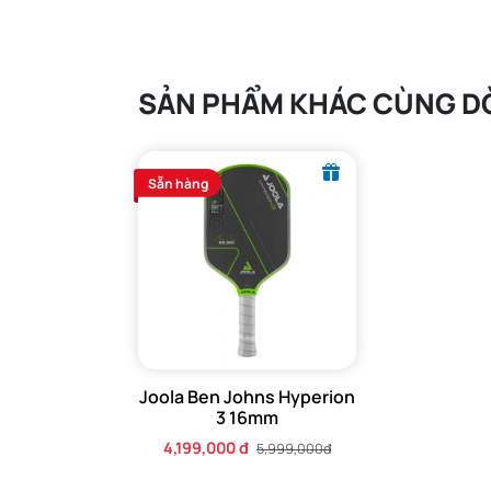
SẢN PHẨM KHÁC CÙNG D
Sẵn hàng
Tổng quan về vợt Pickleball Jo
Joola Collin Johns Scorpeus 3 16mm
được thiế
16mm, mang lại sự ổn định vượt trội khi tiếp xú
Joola Ben Johns Hyperion
3 16mm
Vợt Pickleball Joola này lý tưởng cho cả lối ch
4,199,000 đ
5,999,000đ
đòn cực chính xác, và là cây vợt pickleball tiêu 