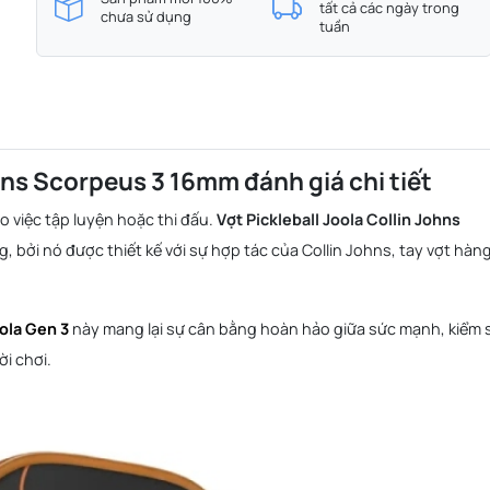
tất cả các ngày trong
chưa sử dụng
tuần
ohns Scorpeus 3 16mm đánh giá chi tiết
o việc tập luyện hoặc thi đấu.
Vợt Pickleball Joola Collin Johns
g, bởi nó được thiết kế với sự hợp tác của Collin Johns, tay vợt hàn
ola Gen 3
này mang lại sự cân bằng hoàn hảo giữa sức mạnh, kiểm 
i chơi.