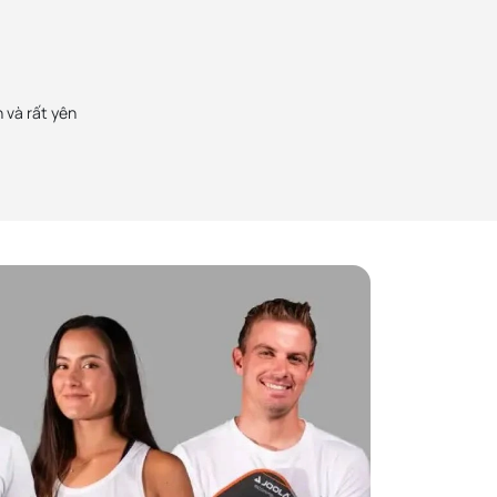
PickZone uy tín số 1 rồi, Mình thường mua sản
Bạch Lan Phương
phẩm pickleball ở đây và cũng giới thiệu nhiều
Zone từ cây vợt Gen 3, Gen 3S và vừa
bạn bè, người thân mua. Sản phẩm chính hãng,
16mm. Sản phẩm chính hãng, chất lượng
chất lượng đảm bảo
 nhân viên cũng rất tận tình
 và rất yên