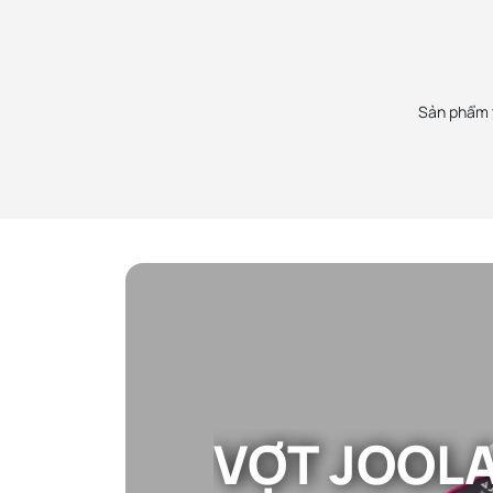
Hùng đang sử dụng các cây vợt pickleball, túi
Ca Sĩ Mỹ An
balo và phụ kiện mua tại PickZone, uy tín đảm
Mỹ Anh được giới thiệu mua vợt ở Pick
bảo và rất nhiệt tình. Sẽ ủng hộ các bạn lâu dài!
thiện cảm, sản phẩm chính hãng, nhân
hộ lâu dài.
Sản phẩm t
Một số đặc điểm nổi bật của vợt Joola Collin 
VỢT JOOLA
• Trọng lượng: 8.0 oz (trung bình, phù hợp cho