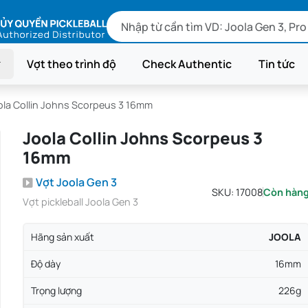
Vợt theo trình độ
Check Authentic
Tin tức
ola Collin Johns Scorpeus 3 16mm
Joola Collin Johns Scorpeus 3
16mm
Vợt Joola Gen 3
SKU:
17008
Còn hàn
Vợt pickleball Joola Gen 3
Hãng sản xuất
JOOLA
Độ dày
16mm
Trọng lượng
226g