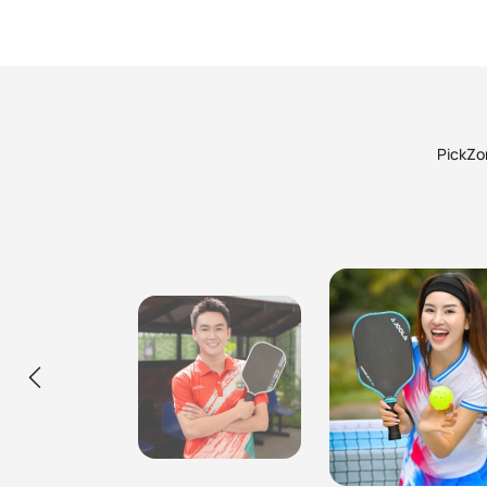
PickZon
Ca Sĩ Hùng Min