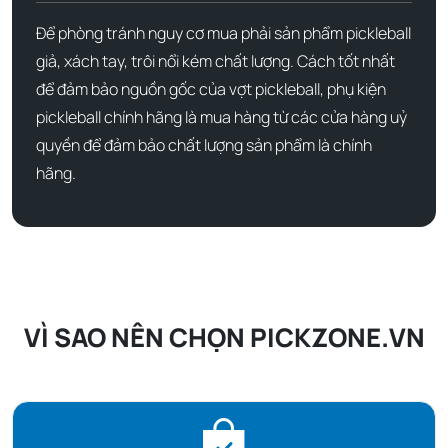
Để phòng tránh nguy cơ mua phải sản phẩm pickleball
giả, xách tay, trôi nổi kém chất lượng. Cách tốt nhất
để đảm bảo nguồn gốc của vợt pickleball, phụ kiện
pickleball chính hãng là mua hàng từ các cửa hàng uỷ
quyền để đảm bảo chất lượng sản phẩm là chính
hãng.
VÌ SAO NÊN CHỌN PICKZONE.VN