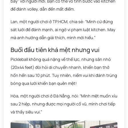
bẫy” với người mới. Bạn có thể vô tình bước vào kitchen
để đánh volley, dẫn đến mất điểm.
Lan, một người chơi ở TP.HCM, chia sẻ: “Mình cứ đứng
sát lưới để đánh mạnh, ai ngờ vi phạm luật kitchen. May
mà anh hướng dẫn giải thích, mình mới hiểu.”
Buổi đầu tiên khá mệt nhưng vui
Pickleball không quá nặng về thể lực, nhưng sân nhỏ
(20x44 feet) đòi hỏi di chuyển nhanh, khiến bạn thở
hổn hển sau 10 phút. Tuy nhiên, niềm vui khi đánh trúng
bóng qua lưới khiến bạn quên mệt!
Hòa, một người chơi ở Đà Nẵng, nói: “Mình mệt muốn xỉu
sau 2 hiệp, nhưng được mọi người cổ vũ, mình chơi tiếp
và thấy siêu vui.”