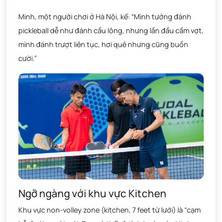
Minh, một người chơi ở Hà Nội, kể: “Mình tưởng đánh
pickleball dễ như đánh cầu lông, nhưng lần đầu cầm vợt,
mình đánh trượt liên tục, hơi quê nhưng cũng buồn
cười.”
Ngỡ ngàng với khu vực Kitchen
Khu vực non-volley zone (kitchen, 7 feet từ lưới) là “cạm