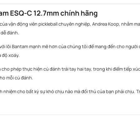
ntam ESQ-C 12.7mm chính hãng
 của vận động viên pickleball chuyên nghiệp, Andrea Koop, nhằm ma
 dễ đánh.
 với lõi Bantam mạnh mẽ hơn của chúng tôi để mang đến cho người 
 độ xoáy.
à cho phép thực hiện cú đánh trái tay hai tay, trong khi điểm tiếp xú
cho mỗi cú đánh.
 nhiệm cho bất kỳ sự khó chịu nào mà đối thủ của bạn phải chịu. T