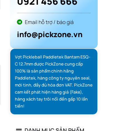
0921 456 666
Email hỗ trợ / báo giá
info@pickzone.vn
Vợt Pickleball Paddletek Bantam ESQ-
C 12.7mm được PickZone cung cấp
100% là sản phẩm chính hãng
Paddletek, hàng công ty nguyên seal,
mới tinh, đầy đủ hóa đơn VAT. PickZone
cam kết phát hiện hàng giả (Fake),
hàng xách tay trôi nổi đền gấp 10 lần
tiền!
DANH MỤC SẢN PHẨM