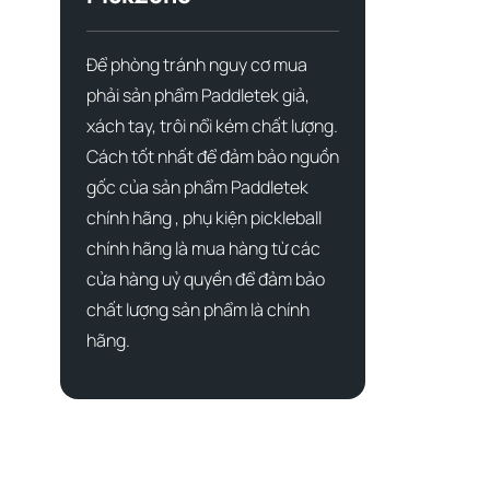
Để phòng tránh nguy cơ mua
phải sản phẩm Paddletek giả,
xách tay, trôi nổi kém chất lượng.
Cách tốt nhất để đảm bảo nguồn
gốc của sản phẩm Paddletek
chính hãng , phụ kiện pickleball
chính hãng là mua hàng từ các
cửa hàng uỷ quyền để đảm bảo
chất lượng sản phẩm là chính
hãng.