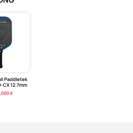
all Paddletek
O-CX 12.7mm
,000 đ