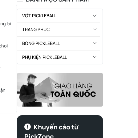
VỢT PICKLEBALL
ng lại
TRANG PHỤC
BÓNG PICKLEBALL
chơi
PHỤ KIỆN PICKLEBALL
c
rận
Khuyến cáo từ
PickZone