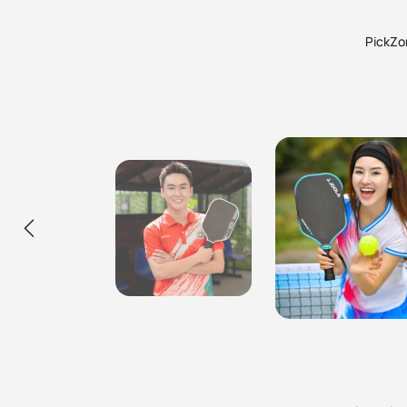
PickZon
Ca Sĩ Hùng Min
Hùng đang sử dụng các cây vợt pickleball, túi
Ca Sĩ Mỹ An
balo và phụ kiện mua tại PickZone, uy tín đảm
Mỹ Anh được giới thiệu mua vợt ở Pick
bảo và rất nhiệt tình. Sẽ ủng hộ các bạn lâu dài!
thiện cảm, sản phẩm chính hãng, nhân
hộ lâu dài.