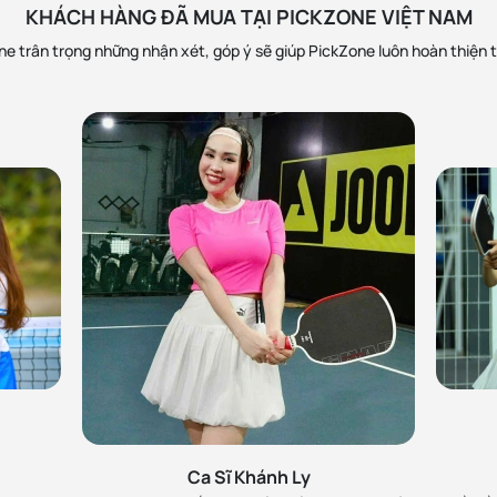
KHÁCH HÀNG ĐÃ MUA TẠI PICKZONE VIỆT NAM
e trân trọng những nhận xét, góp ý sẽ giúp PickZone luôn hoàn thiện 
h
MC 
Zone, đã làm việc và rất
Lan Phương ủng hộ Pick
 viên nhiệt tình. Sẽ ủng
rồi là Perseus Pro IV 
Ca Sĩ Khánh Ly
chính hãng và