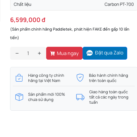
Chất liệu
Carbon PT-700
6,599,000 đ
(Sản phẩm chính hãng Paddletek, phát hiện FAKE đền gấp 10 lần
tiền)
Đặt qua Zalo
Mua ngay
Hàng công ty chính
Bảo hành chính hãng
hãng tại Việt Nam
trên toàn quốc
Giao hàng toàn quốc
Sản phẩm mới 100%
tất cả các ngày trong
chưa sử dụng
tuần