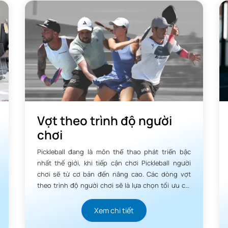
Vợt theo trình độ người
chơi
Pickleball đang là môn thể thao phát triển bậc
nhất thế giới, khi tiếp cận chơi Pickleball người
chơi sẽ từ cơ bản đến nâng cao. Các dòng vợt
theo trình độ người chơi sẽ là lựa chọn tối ưu chi
phí, giúp người chơi luôn phát triển đúng với khả
năng của mình.
Xem chi tiết