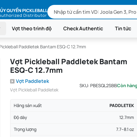
Vợt theo trình độ
Check Authentic
Tin tức
Pickleball Paddletek Bantam ESQ-C 12.7mm
Vợt Pickleball Paddletek Bantam
ESQ-C 12.7mm
Vợt Paddletek
SKU:
PBESQL2SBB
Còn hàn
Vợt Pickleball Paddletek
Hãng sản xuất
PADDLETEK
Độ dày
12.7mm
Trọng lượng
7.7–8.1 oz