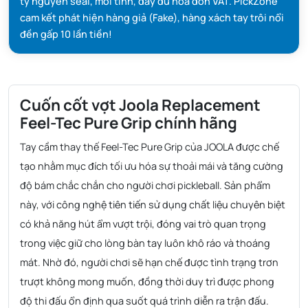
ty nguyên seal, mới tinh, đầy đủ hóa đơn VAT. PickZone
cam kết phát hiện hàng giả (Fake), hàng xách tay trôi nổi
đền gấp 10 lần tiền!
Cuốn cốt vợt Joola Replacement
Feel-Tec Pure Grip chính hãng
Tay cầm thay thế Feel-Tec Pure Grip của JOOLA được chế
tạo nhằm mục đích tối ưu hóa sự thoải mái và tăng cường
độ bám chắc chắn cho người chơi pickleball. Sản phẩm
này, với công nghệ tiên tiến sử dụng chất liệu chuyên biệt
có khả năng hút ẩm vượt trội, đóng vai trò quan trọng
trong việc giữ cho lòng bàn tay luôn khô ráo và thoáng
mát. Nhờ đó, người chơi sẽ hạn chế được tình trạng trơn
trượt không mong muốn, đồng thời duy trì được phong
độ thi đấu ổn định qua suốt quá trình diễn ra trận đấu.