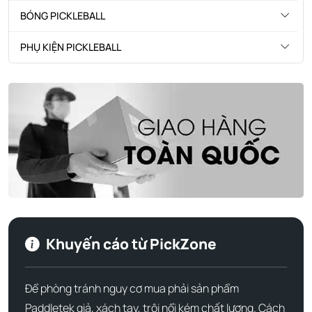
BÓNG PICKLEBALL
PHỤ KIỆN PICKLEBALL
Khuyến cáo từ PickZone
Để phòng tránh nguy cơ mua phải sản phẩm
Paddletek giả, xách tay, trôi nổi kém chất lượng. Cách