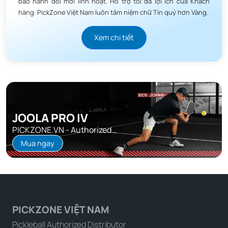
bảo hành đổi mới linh hoạt. Hỗ trợ tối đa lợi ích của Khách
hàng. PickZone Việt Nam luôn tâm niệm chữ Tín quý hơn Vàng.
Xem chi tiết
JOOLA PRO IV
PICKZONE.VN - Authorized
Distributor
Mua ngay
PICKZONE VIỆT NAM
Pickleball Authorized Distributor