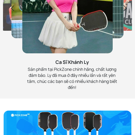
Ca Sĩ Hùng Min
Ca Sĩ Tố Nga
Hùng đang sử dụng các
PickZone uy tín số 1 r
Ca Sĩ Mỹ Anh
MC Bạch Lan Phương
cây vợt pickleball, túi
Mình thường mua s
Mỹ Anh được giới thiệu mua vợt
Lan Phương ủng hộ PickZone từ
balo và phụ kiện mua
phẩm pickleball ở đ
ở PickZone, đã làm việc và rất
cây vợt Gen 3, Gen 3S và vừa
Ca Sĩ Khánh Ly
tại PickZone, uy tín
và cũng giới thiệu nh
thiện cảm, sản phẩm chính
rồi là Perseus Pro IV 16mm. Sản
đảm bảo và rất nhiệt
bạn bè, người thâ
Sản phẩm tại PickZone chính hãng, chất lượng
hãng, nhân viên nhiệt tình. Sẽ
phẩm chính hãng, chất lượng
tình. Sẽ ủng hộ các bạn
mua. Sản phẩm chí
đảm bảo. Ly đã mua ở đây nhiều lần và rất yên
ủng hộ lâu dài.
chính hãng và nhân viên cũng
lâu dài!
hãng, chất lượng đ
tâm, chúc các bạn sẽ có nhiều khách hàng biết
rất tận tình
bảo
đến!