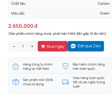
Chất liệu
Carbon
Màu sắc
Green
2,650,000 đ
(Sản phẩm chính hãng Joola, phát hiện FAKE đền gấp 10 lần tiền)
Đặt qua Zalo
Mua ngay
Hàng công ty chính
Bảo hành chính hãng
hãng tại Việt Nam
trên toàn quốc
Giao hàng toàn quốc
Sản phẩm mới 100%
tất cả các ngày trong
chưa sử dụng
tuần