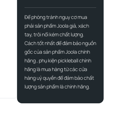
Để phòng tránh nguy cơ mua
phải sản phẩm Joola giả, xách
tay, trôi nổi kém chất lượng.
Cách tốt nhất để đảm bảo nguồn
gốc của sản phẩm Joola chính
hãng , phụ kiện pickleball chính
hãng là mua hàng từ các cửa
hàng uỷ quyền để đảm bảo chất
lượng sản phẩm là chính hãng.