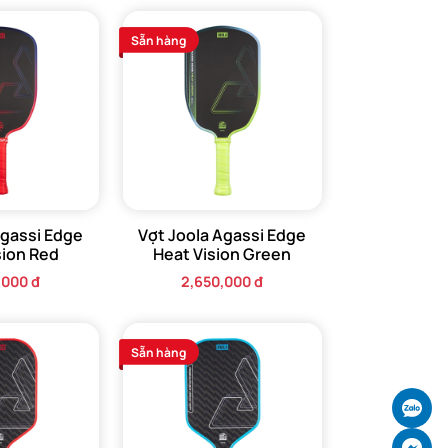
Sẵn hàng
Agassi Edge
Vợt Joola Agassi Edge
sion Red
Heat Vision Green
,000 đ
2,650,000 đ
 đồng
Sẵn hàng
Ch
Ch