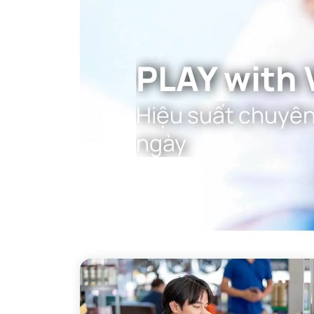
PLAY with 
Hiệu suất chuyên
ngày
2. Công nghệ SK Film tăng khả 
Joola đã đặt SK Film (Shock-Absorbing Film) – 
ong 16mm.
SK Film hoạt động như một bộ giảm chấn, hấp 
cảm giác bóng mềm mại, "như nhung", đặc biệt qu