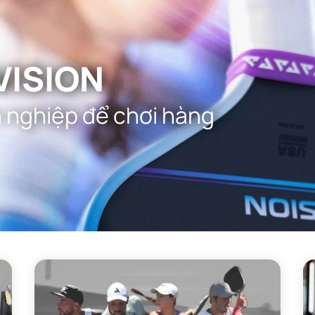
VISION
 nghiệp để chơi hàng
năng kiểm soát và giảm mỏi
một lớp màng hấp thụ chấn động độc quyền – vào giữa bề mặt vợt và 
thụ rung động không mong muốn khi bóng chạm vợt. Điều này mang 
an trọng cho các cú đánh tinh tế tại lưới (như dink, reset).