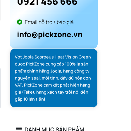
0921 456 666
Email hỗ trợ / báo giá
info@pickzone.vn
Vợt Joola Scorpeus Heat Vision Green
được PickZone cung cấp 100% là sản
phẩm chính hãng Joola, hàng công ty
nguyên seal, mới tinh, đầy đủ hóa đơn
VAT. PickZone cam kết phát hiện hàng
giả (Fake), hàng xách tay trôi nổi đền
gấp 10 lần tiền!
DANH MỤC SẢN PHẨM