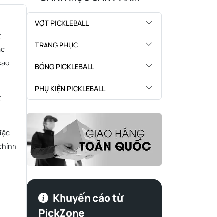
VỢT PICKLEBALL
t
TRANG PHỤC
ặc
cao
BÓNG PICKLEBALL
PHỤ KIỆN PICKLEBALL
t
 đặc
 chính
Khuyến cáo từ
PickZone