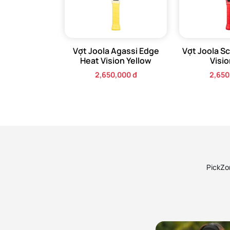
Vision.
Quy trình ép nhiệt được áp dụng liền mạch dọc 
nhiệt và áp suất cao để hợp nhất các lớp vật liệ
Vợt Joola Agassi Edge
Vợt Joola S
cáp và ổn định.
Heat Vision Yellow
Visi
2,650,000 đ
2,650
Cấu trúc thermoformed không chỉ tăng độ bền đ
suất:
Giảm thiểu sự biến dạng và xoắn vợt khi bóng ti
cao.
Cấu trúc cứng hơn cho phép truyền lực hiệu qu
PickZon
từ cuối sân trở nên uy lực hơn.