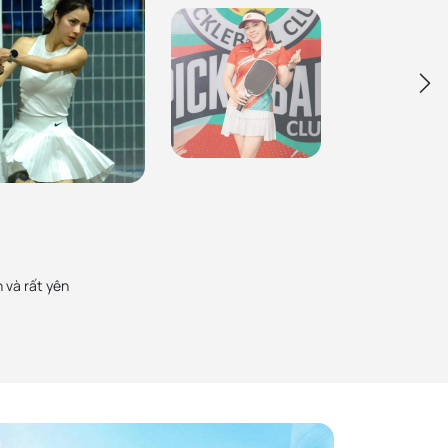
Ca Sĩ Tố Nga
PickZone uy tín số 1 rồi, Mình thường mua sản
Bạch Lan Phương
phẩm pickleball ở đây và cũng giới thiệu nhiều
Zone từ cây vợt Gen 3, Gen 3S và vừa
bạn bè, người thân mua. Sản phẩm chính hãng,
16mm. Sản phẩm chính hãng, chất lượng
chất lượng đảm bảo
 nhân viên cũng rất tận tình
 và rất yên