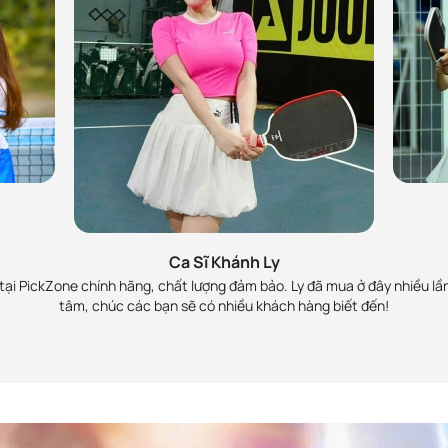
h
MC 
Zone, đã làm việc và rất
Lan Phương ủng hộ Pick
 viên nhiệt tình. Sẽ ủng
rồi là Perseus Pro IV 
Ca Sĩ Khánh Ly
chính hãng và
ại PickZone chính hãng, chất lượng đảm bảo. Ly đã mua ở đây nhiều lần
tâm, chúc các bạn sẽ có nhiều khách hàng biết đến!