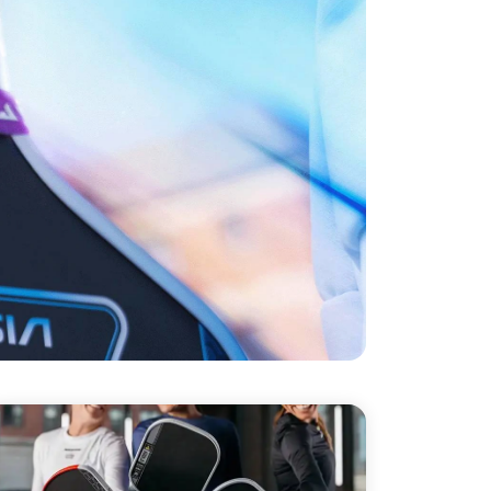
lõi tổ
lại