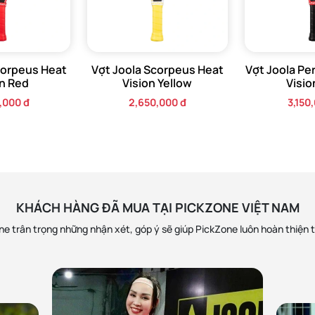
theo toàn bộ viền vợt, từ tay cầm qua cổ vợt. Quá trình này sử dụn
u (Carbon Fiber, Lõi tổ ong), tạo ra một cấu trúc đơn khối, cực kỳ cứ
corpeus Heat
Vợt Joola Scorpeus Heat
Vợt Joola Pe
on Red
Vision Yellow
Visio
,000 đ
2,650,000 đ
3,150
áng kể mà còn đóng vai trò quan trọng trong việc tăng cường hiệ
ếp xúc, đặc biệt hữu ích trong các pha phòng thủ đòi hỏi độ chính 
KHÁCH HÀNG ĐÃ MUA TẠI PICKZONE VIỆT NAM
ả hơn, tạo ra một lực đẩy mạnh mẽ hơn, biến những cú đánh dứt k
e trân trọng những nhận xét, góp ý sẽ giúp PickZone luôn hoàn thiện 