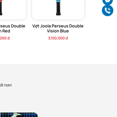
Gọ
g
ng
rseus Double
Vợt Joola Perseus Double
n Red
Vision Blue
,000 đ
3,150,000 đ
u
xác
hoát
tốt hơn!