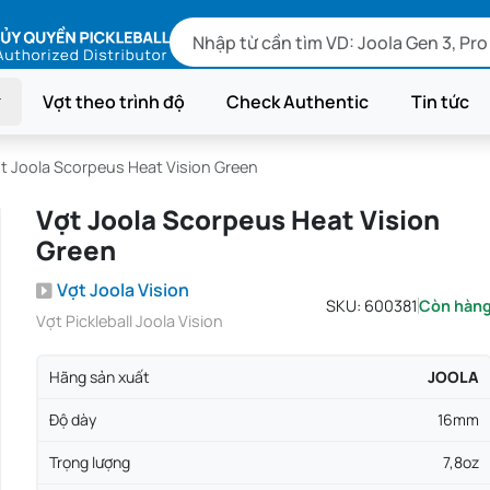
Vợt theo trình độ
Check Authentic
Tin tức
t Joola Scorpeus Heat Vision Green
Vợt Joola Scorpeus Heat Vision
Green
Vợt Joola Vision
SKU:
600381
Còn hàn
Vợt Pickleball Joola Vision
Hãng sản xuất
JOOLA
Độ dày
16mm
Trọng lượng
7,8oz