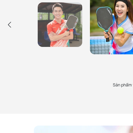
Ca Sĩ Hùng Min
Hùng đang sử dụng các cây vợt pickleball, túi
Ca Sĩ Mỹ An
balo và phụ kiện mua tại PickZone, uy tín đảm
Mỹ Anh được giới thiệu mua vợt ở Pick
bảo và rất nhiệt tình. Sẽ ủng hộ các bạn lâu dài!
thiện cảm, sản phẩm chính hãng, nhân
hộ lâu dài.
Sản phẩm t