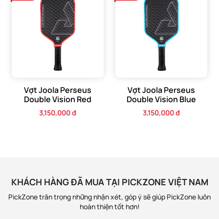
dụng trên mặt vợt, làm cho các cú reset và dink trở nên dễ
dàng và ổn định hơn, tạo ra hiệu suất tối ưu cho lối chơi
kiểm soát.
Vợt Joola Perseus
Vợt Joola Perseus
Double Vision Red
Double Vision Blue
3,150,000 đ
3,150,000 đ
KHÁCH HÀNG ĐÃ MUA TẠI PICKZONE VIỆT NAM
PickZone trân trọng những nhận xét, góp ý sẽ giúp PickZone luôn
hoàn thiện tốt hơn!