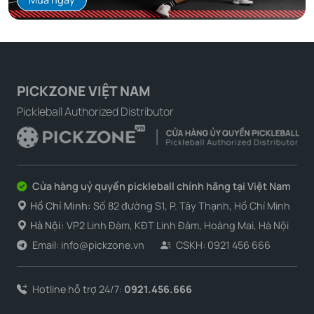
Thiết kế Gradient (chuyển màu) độc đáo trên bề mặt
Carbon Fiber có kết cấu tạo nên vẻ ngoài hiện đại, năng
động và cá tính, giúp người chơi thể hiện phong cách
riêng biệt trên sân đấu.
PICKZONE VIỆT NAM
Sự tỉ mỉ trong thiết kế, từ logo Joola đến họa tiết trên vợt,
Pickleball Authorized Distributor
đều thể hiện sự chuyên nghiệp và đẳng cấp mà thương
hiệu này muốn mang đến cho người dùng.
Cửa hàng uỷ quyền pickleball chính hãng tại Việt Nam
Hồ Chí Minh:
Số 82 đường S1, P. Tây Thạnh, Hồ Chí Minh
Hà Nội:
VP2 Linh Đàm, KĐT Linh Đàm, Hoàng Mai, Hà Nội
Email: info@pickzone.vn
CSKH: 0921 456 666
Hotline hỗ trợ 24/7:
0921.456.666