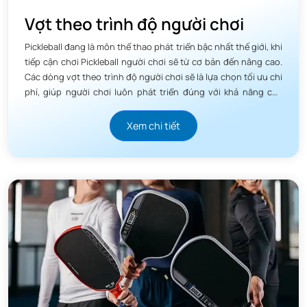
Vợt theo trình độ người chơi
Pickleball đang là môn thể thao phát triển bậc nhất thế giới, khi
tiếp cận chơi Pickleball người chơi sẽ từ cơ bản đến nâng cao.
Các dòng vợt theo trình độ người chơi sẽ là lựa chọn tối ưu chi
phí, giúp người chơi luôn phát triển đúng với khả năng của
mình.
Xem chi tiết
2. Trọng lượng tối Ưu (7.8oz) cần bằng
giữa tốc độ và sức mạnh
Với trọng lượng trung bình chỉ 7.8 oz, Agassi Edge Heat
Vision nằm trong phân khúc vợt Mid-light, lý tưởng cho
những người chơi ưu tiên tốc độ phản xạ tại lưới và khả
năng cơ động của cánh tay.
Trọng lượng này đủ nhẹ để kiểm soát các pha "fast