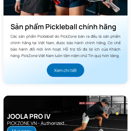
hands" (đánh nhanh liên tục) tại khu vực kitchen, nhưng
nhờ công nghệ thermoforming, nó vẫn duy trì được độ ổn
định và sức mạnh cần thiết cho các cú drive và smash. Đây
Sản phẩm Pickleball chính hãng
là minh chứng cho thiết kế cân bằng, đa năng mà Joola
Các sản phẩm Pickleball do PickZone bán ra đều là sản phẩm
theo đuổi.
chính hãng tại Việt Nam, được bảo hành chính hãng, Cơ chế
bảo hành đổi mới linh hoạt. Hỗ trợ tối đa lợi ích của Khách
Thiết kế hiện đại, thẩm mỹ và giá
hàng. PickZone Việt Nam luôn tâm niệm chữ Tín quý hơn Vàng.
thành cạnh tranh Vợt Joola Agassi
Edge Heat Vision
Xem chi tiết
1. Thiết kế hiện đại tính thẩm mỹ cao
Không chỉ dừng lại ở chất lượng cao về hiệu suất,
Vợt
Joola Agassi Edge Heat Vision Red
còn nổi bật với yếu tố
thẩm mỹ cao. Vợt có ba tùy chọn màu sắc rực rỡ và cuốn
hút (Gradient Blaze Red, Gradient Surge Green, Gradient
JOOLA PRO IV
Flash Yellow).
PICKZONE.VN - Authorized
Distributor
Mua ngay