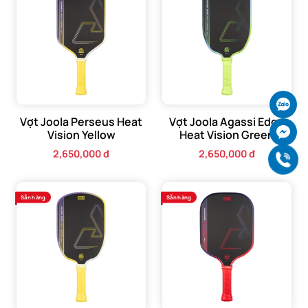
tốt hơn các va đập trong quá trình chơi, đảm bảo vợt bền
đẹp theo thời gian.
Ch
Vợt Joola Perseus Heat
Vợt Joola Agassi Edge
Ch
Vision Yellow
Heat Vision Green
2,650,000 đ
2,650,000 đ
Gọ
Sẵn hàng
Sẵn hàng