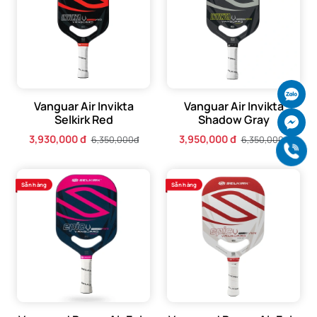
Ch
Vanguar Air Invikta
Vanguar Air Invikta
Selkirk Red
Shadow Gray
Ch
3,930,000 đ
3,950,000 đ
6,350,000đ
6,350,000đ
Gọi
Sẵn hàng
Sẵn hàng