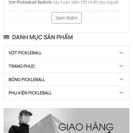
Vợt Pickleball Selkirk
này toàn diện tốt nhất cho người
chơi. Lý tưởng cho người mới bắt đầu và người chơi quần
Xem thêm
vợt muốn cải thiện trò chơi của mình, khiến nó trở thành
lựa chọn hàng đầu cho những người chơi tìm kiếm sức
mạnh, khả năng kiểm soát và độ chính xác.
DANH MỤC SẢN PHẨM
VỢT PICKLEBALL
TRANG PHỤC
BÓNG PICKLEBALL
PHỤ KIỆN PICKLEBALL