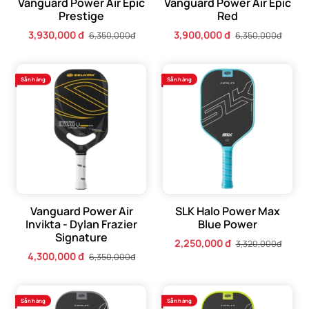
Vanguard Power Air Epic
Vanguard Power Air Epic
Prestige
Red
3,930,000 đ
3,900,000 đ
6,350,000đ
6,350,000đ
Sẵn hàng
Sẵn hàng
Vanguard Power Air
SLK Halo Power Max
Invikta - Dylan Frazier
Blue Power
Signature
2,250,000 đ
3,320,000đ
4,300,000 đ
6,350,000đ
Sẵn hàng
Sẵn hàng