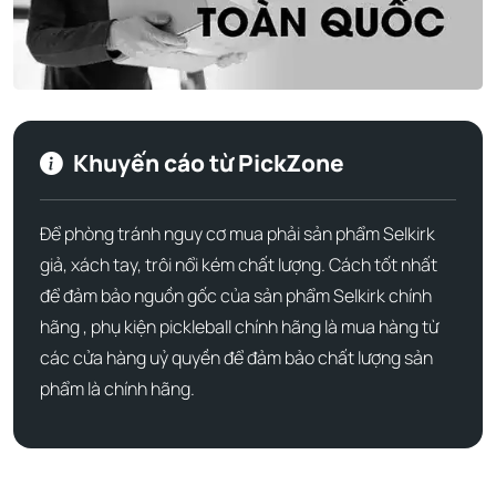
Thông số kỹ thuật Vợt Pickleball
Vanguar Air Invikta Prestige
Khuyến cáo từ PickZone
Thuộc tính
Mô tả
Để phòng tránh nguy cơ mua phải sản phẩm Selkirk
Mã sản phẩm
7103
giả, xách tay, trôi nổi kém chất lượng. Cách tốt nhất
Thương hiệu
Selkirk
để đảm bảo nguồn gốc của sản phẩm Selkirk chính
Trọng lượng
7,7 – 8,1 oz.
hãng , phụ kiện pickleball chính hãng là mua hàng từ
trung bình
các cửa hàng uỷ quyền để đảm bảo chất lượng sản
Chu vi tay cầm
4 1/4"
phẩm là chính hãng.
Tay cầm
Selkirk Geo Grip
Chiều dài tay
5 1/4"
cầm