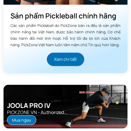
Sản phẩm Pickleball chính hãng
Các sản phẩm Pickleball do PickZone bán ra đều là sản phẩm
chính hãng tại Việt Nam, được bảo hành chính hãng, Cơ chế
bảo hành đổi mới linh hoạt. Hỗ trợ tối đa lợi ích của Khách
hàng. PickZone Việt Nam luôn tâm niệm chữ Tín quý hơn Vàng.
Xem chi tiết
JOOLA PRO IV
PICKZONE.VN - Authorized
Distributor
Mua ngay