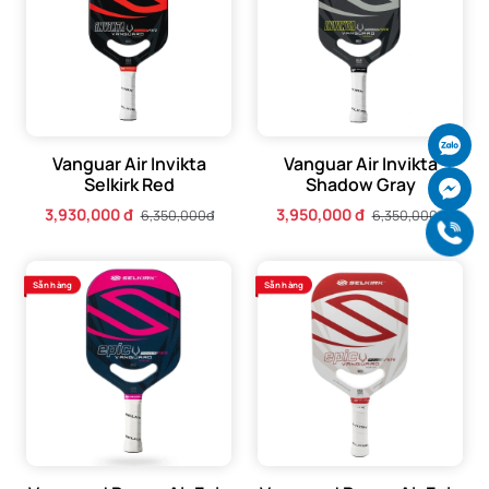
Ch
Vanguar Air Invikta
Vanguar Air Invikta
Selkirk Red
Shadow Gray
Ch
3,930,000 đ
3,950,000 đ
6,350,000đ
6,350,000đ
Gọi
Sẵn hàng
Sẵn hàng