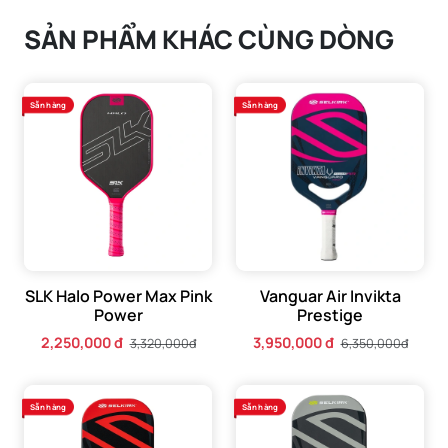
SẢN PHẨM KHÁC CÙNG DÒNG
Sẵn hàng
Sẵn hàng
SLK Halo Power Max Pink
Vanguar Air Invikta
Power
Prestige
2,250,000 đ
3,950,000 đ
3,320,000đ
6,350,000đ
Sẵn hàng
Sẵn hàng