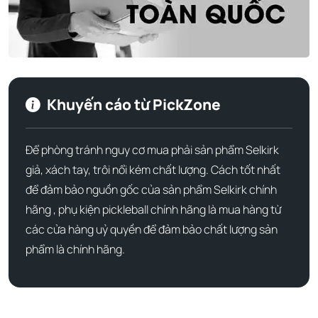
Nhà sản xuất
Selkirk Sports
Lắp ráp tại
Hoa Kỳ
Vợt Pickleball Vanguar Air Invikta Catherine
xanh biển
13mm chính hãng đang có sẵn tại Pickzone - Vui lòng liên
Khuyến cáo từ PickZone
hệ với chúng tôi 0921.456.666 - 0921.456.666 để được tư
vấn, hỗ trợ tốt nhất.
Để phòng tránh nguy cơ mua phải sản phẩm Selkirk
giả, xách tay, trôi nổi kém chất lượng. Cách tốt nhất
để đảm bảo nguồn gốc của sản phẩm Selkirk chính
hãng , phụ kiện pickleball chính hãng là mua hàng từ
các cửa hàng uỷ quyền để đảm bảo chất lượng sản
phẩm là chính hãng.