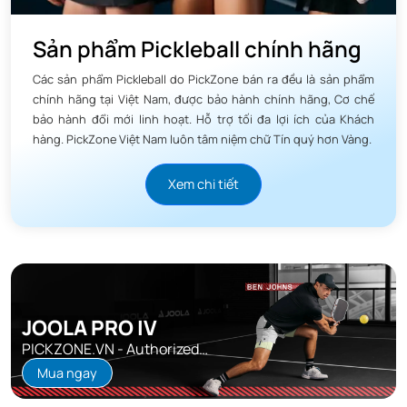
Sản phẩm Pickleball chính hãng
Các sản phẩm Pickleball do PickZone bán ra đều là sản phẩm
chính hãng tại Việt Nam, được bảo hành chính hãng, Cơ chế
bảo hành đổi mới linh hoạt. Hỗ trợ tối đa lợi ích của Khách
hàng. PickZone Việt Nam luôn tâm niệm chữ Tín quý hơn Vàng.
Xem chi tiết
JOOLA PRO IV
PICKZONE.VN - Authorized
Distributor
Mua ngay