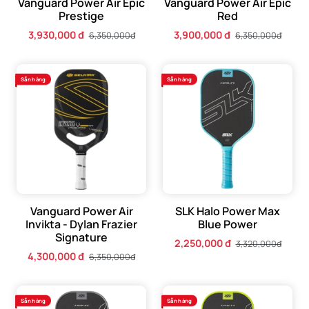
Vanguard Power Air Epic
Vanguard Power Air Epic
Prestige
Red
3,930,000 đ
3,900,000 đ
6,350,000đ
6,350,000đ
Sẵn hàng
Sẵn hàng
Vanguard Power Air
SLK Halo Power Max
Invikta - Dylan Frazier
Blue Power
Signature
2,250,000 đ
3,320,000đ
4,300,000 đ
6,350,000đ
Sẵn hàng
Sẵn hàng