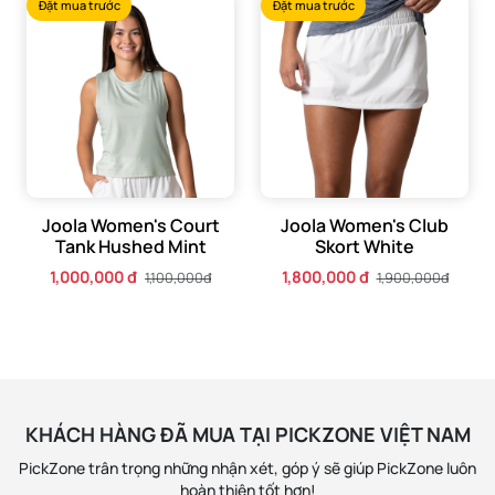
Đặt mua trước
Đặt mua trước
Joola Women's Court
Joola Women's Club
Tank Hushed Mint
Skort White
1,000,000 đ
1,800,000 đ
1,100,000đ
1,900,000đ
KHÁCH HÀNG ĐÃ MUA TẠI PICKZONE VIỆT NAM
PickZone trân trọng những nhận xét, góp ý sẽ giúp PickZone luôn
hoàn thiện tốt hơn!