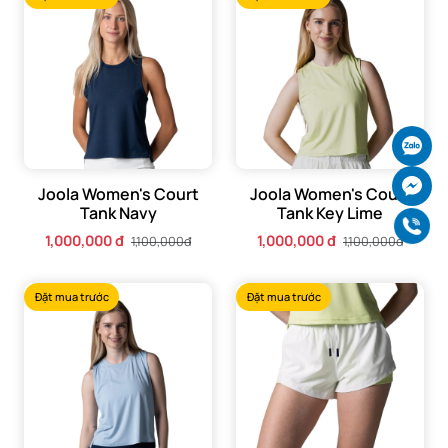
Ch
Ch
Joola Women's Court
Joola Women's Court
Tank Navy
Tank Key Lime
Gọ
1,000,000 đ
1,000,000 đ
1,100,000đ
1,100,000đ
Đặt mua trước
Đặt mua trước