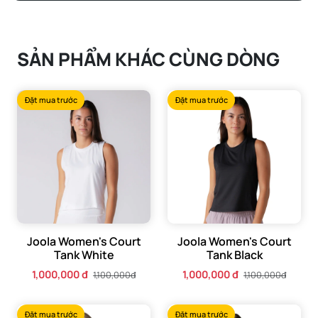
nhãn để duy trì độ bền và chất lượng sản phẩm.
Lưu ý về
kích cỡ:
Người mẫu cao từ 5'8” - 5'10” và mặc size nhỏ.
SẢN PHẨM KHÁC CÙNG DÒNG
Đặt mua trước
Đặt mua trước
Joola Women's Court
Joola Women's Court
Tank White
Tank Black
1,000,000 đ
1,000,000 đ
1,100,000đ
1,100,000đ
Đặt mua trước
Đặt mua trước