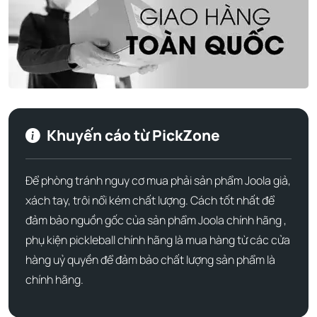
không lo vướng víu.
Thoải mái vượt trội:
Váy ngoài được dệt 13 inch với
cạp quần dệt kim lai
mang lại sự thoải mái tối đa, ôm
vừa vặn mà không gây hằn hay khó chịu.
Kiểm soát mồ hôi hiệu quả:
Chất liệu vải đặc biệt có
khả năng
thấm hút mồ hôi và khô nhanh
, giúp bạn
Khuyến cáo từ PickZone
luôn cảm thấy khô ráo và dễ chịu ngay cả trong
những trận đấu kéo dài.
Để phòng tránh nguy cơ mua phải sản phẩm Joola giả,
Chất liệu cao cấp:
xách tay, trôi nổi kém chất lượng. Cách tốt nhất để
Lớp vải ngoài: 90% Polyester 10% Spandex
đảm bảo nguồn gốc của sản phẩm Joola chính hãng ,
Lớp lót: 82% Polyester 18% Spandex
phụ kiện pickleball chính hãng là mua hàng từ các cửa
Đảm bảo độ bền, co giãn tốt và giữ form sau nhiều lần
hàng uỷ quyền để đảm bảo chất lượng sản phẩm là
giặt.
chính hãng.
Hướng dẫn chăm sóc:
Giặt máy theo hướng dẫn trên