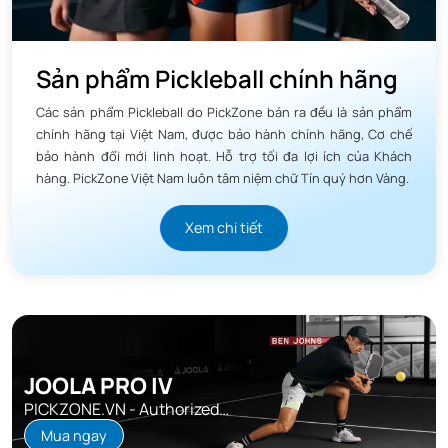
Sản phẩm Pickleball chính hãng
Các sản phẩm Pickleball do PickZone bán ra đều là sản phẩm
chính hãng tại Việt Nam, được bảo hành chính hãng, Cơ chế
bảo hành đổi mới linh hoạt. Hỗ trợ tối đa lợi ích của Khách
hàng. PickZone Việt Nam luôn tâm niệm chữ Tín quý hơn Vàng.
Xem chi tiết
JOOLA PRO IV
PICKZONE.VN - Authorized
Distributor
Mua ngay