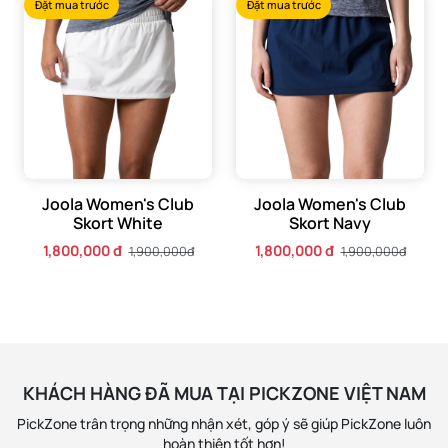
Đặt mua trước
Đặt mua trước
Joola Women's Club
Joola Women's Club
Skort White
Skort Navy
1,800,000 đ
1,800,000 đ
1,900,000đ
1,900,000đ
KHÁCH HÀNG ĐÃ MUA TẠI PICKZONE VIỆT NAM
PickZone trân trọng những nhận xét, góp ý sẽ giúp PickZone luôn
hoàn thiện tốt hơn!