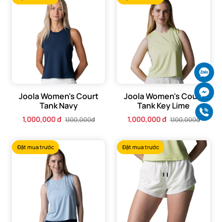
Ch
Ch
Joola Women's Court
Joola Women's Court
Tank Navy
Tank Key Lime
Gọi
1,000,000 đ
1,000,000 đ
1,100,000đ
1,100,000đ
Đặt mua trước
Đặt mua trước