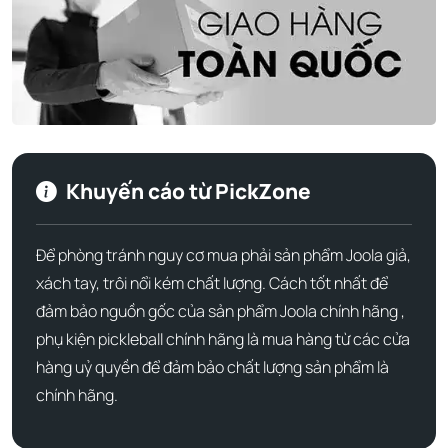
Hướng dẫn giặt: Vui lòng giặt máy theo các chỉ dẫn in trên
nhãn.
Thông tin người mẫu: Người mẫu cao 5'8" và đang mặc
size nhỏ.
Khuyến cáo từ PickZone
Để phòng tránh nguy cơ mua phải sản phẩm Joola giả,
xách tay, trôi nổi kém chất lượng. Cách tốt nhất để
đảm bảo nguồn gốc của sản phẩm Joola chính hãng ,
phụ kiện pickleball chính hãng là mua hàng từ các cửa
hàng uỷ quyền để đảm bảo chất lượng sản phẩm là
chính hãng.