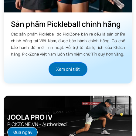
Sản phẩm Pickleball chính hãng
Các sản phẩm Pickleball do PickZone bán ra đều là sản phẩm
chính hãng tại Việt Nam, được bảo hành chính hãng, Cơ chế
bảo hành đổi mới linh hoạt. Hỗ trợ tối đa lợi ích của Khách
hàng. PickZone Việt Nam luôn tâm niệm chữ Tín quý hơn Vàng.
Xem chi tiết
JOOLA PRO IV
PICKZONE.VN - Authorized
Distributor
Mua ngay