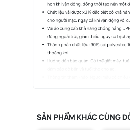
hơn khi vận động, đồng thời tạo nên một dá
Chất liệu vải được xử lý đặc biệt có khả n
cho người mặc, ngay cả khi vận động với c
Vải áo cung cấp khả năng chống nắng UPF 5
động ngoài trời, giảm thiểu nguy cơ bị chá
Thành phần chất liệu: 90% sợi polyester, 
thoáng khí.
Hướng dẫn bảo quản: Có thể giặt máy, tu
đảm bảo độ bền và tuổi thọ cho áo.
Thông tin tham khảo: Người mẫu có chiều c
(small).
SẢN PHẨM KHÁC CÙNG D