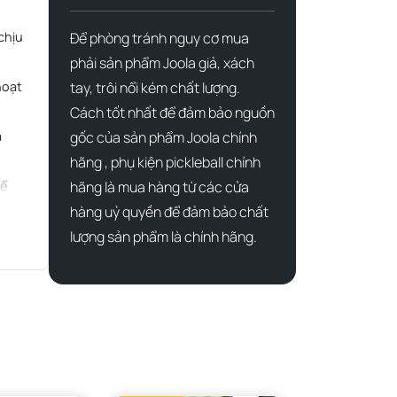
chịu
Để phòng tránh nguy cơ mua
phải sản phẩm Joola giả, xách
hoạt
tay, trôi nổi kém chất lượng.
Cách tốt nhất để đảm bảo nguồn
à
gốc của sản phẩm Joola chính
hãng , phụ kiện pickleball chính
để
hãng là mua hàng từ các cửa
hàng uỷ quyền để đảm bảo chất
lượng sản phẩm là chính hãng.