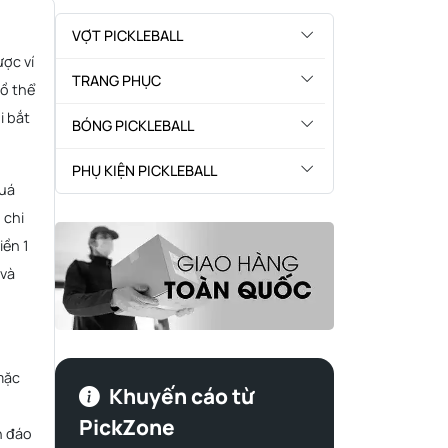
VỢT PICKLEBALL
ợc ví
TRANG PHỤC
đồ thể
i bắt
BÓNG PICKLEBALL
PHỤ KIỆN PICKLEBALL
quá
 chi
iền 1
 và
mặc
Khuyến cáo từ
PickZone
n đáo