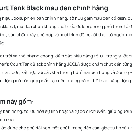
urt Tank Black màu đen chính hãng
 hiệu Joola, phiên bản chính hãng, sở hữu gam màu đen cổ điển, đư
ckleball, một lựa chọn không thể thiếu để làm phong phú thêm tủ 
ỉ mỉ, sản phẩm này phù hợp với mọi trình độ người chơi, từ người mớ
ệp.
ượt trội và khô nhanh chóng, đảm bảo hiệu năng tối ưu trong suốt 
Women's Court Tank Black chính hãng JOOLA được chăm chút đến từng
hía trước, kết hợp với các khe thông hơi ở hai bên hông và đường v
 vận động mà còn góp phần tạo nên phong cách thể thao năng động
ẩm này gồm:
 bên hông, tối ưu hóa sự linh hoạt và tự do di chuyển, giúp người 
ckleball.
g áo được che phủ dài hơn một chút, mang đến cảm giác tự tin và kí