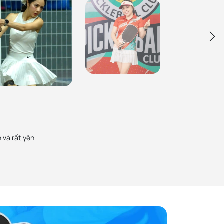
Ca Sĩ Tố Nga
PickZone uy tín số 1 rồi, Mình thường mua sản
Bạch Lan Phương
phẩm pickleball ở đây và cũng giới thiệu nhiều
Zone từ cây vợt Gen 3, Gen 3S và vừa
bạn bè, người thân mua. Sản phẩm chính hãng,
16mm. Sản phẩm chính hãng, chất lượng
chất lượng đảm bảo
 nhân viên cũng rất tận tình
 và rất yên