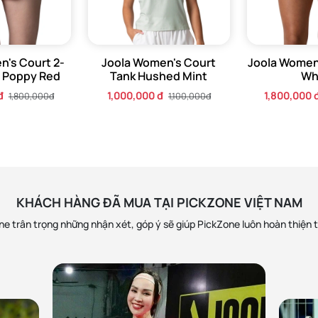
n's Court 2-
Joola Women's Court
Joola Women'
s Poppy Red
Tank Hushed Mint
Wh
đ
1,000,000 đ
1,800,000 
1,800,000đ
1,100,000đ
KHÁCH HÀNG ĐÃ MUA TẠI PICKZONE VIỆT NAM
e trân trọng những nhận xét, góp ý sẽ giúp PickZone luôn hoàn thiện 