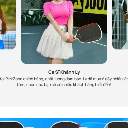
h
MC 
Zone, đã làm việc và rất
Lan Phương ủng hộ Pick
 viên nhiệt tình. Sẽ ủng
rồi là Perseus Pro IV 
Ca Sĩ Khánh Ly
chính hãng và
ại PickZone chính hãng, chất lượng đảm bảo. Ly đã mua ở đây nhiều lần
tâm, chúc các bạn sẽ có nhiều khách hàng biết đến!