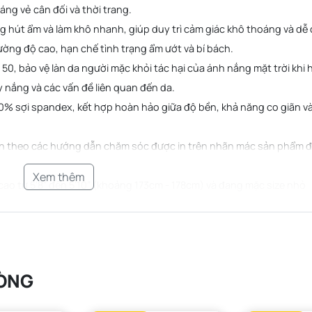
ng vẻ cân đối và thời trang.
ăng hút ẩm và làm khô nhanh, giúp duy trì cảm giác khô thoáng và dễ 
ường độ cao, hạn chế tình trạng ẩm ướt và bí bách.
0, bảo vệ làn da người mặc khỏi tác hại của ánh nắng mặt trời khi 
y nắng và các vấn đề liên quan đến da.
10% sợi spandex, kết hợp hoàn hảo giữa độ bền, khả năng co giãn v
ân theo các hướng dẫn chăm sóc được in trên nhãn mác sản phẩm 
Xem thêm
ao từ 5'8” đến 5'10” (khoảng 173cm - 178cm) và đang mặc size nhỏ
ÒNG