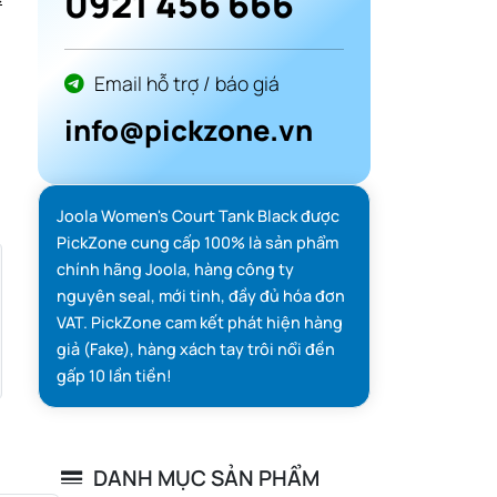
0921 456 666
Email hỗ trợ / báo giá
info@pickzone.vn
Joola Women's Court Tank Black được
PickZone cung cấp 100% là sản phẩm
chính hãng Joola, hàng công ty
nguyên seal, mới tinh, đầy đủ hóa đơn
VAT. PickZone cam kết phát hiện hàng
giả (Fake), hàng xách tay trôi nổi đền
gấp 10 lần tiền!
DANH MỤC SẢN PHẨM