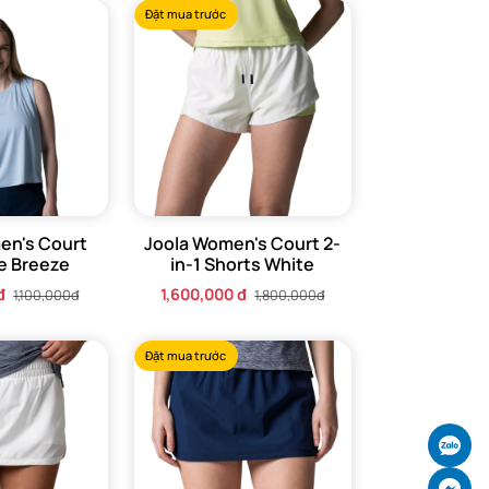
Đặt mua trước
en's Court
Joola Women's Court 2-
e Breeze
in-1 Shorts White
đ
1,600,000 đ
1,100,000đ
1,800,000đ
Đặt mua trước
Ch
Ch