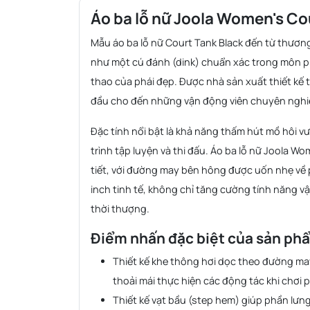
Áo ba lỗ nữ Joola Women's Co
Mẫu áo ba lỗ nữ Court Tank Black đến từ thương
như một cú đánh (dink) chuẩn xác trong môn pi
thao của phái đẹp. Được nhà sản xuất thiết kế t
đầu cho đến những vận động viên chuyên nghi
Đặc tính nổi bật là khả năng thấm hút mồ hôi v
trình tập luyện và thi đấu. Áo ba lỗ nữ Joola 
tiết, với đường may bên hông được uốn nhẹ về p
inch tinh tế, không chỉ tăng cường tính năng
thời thượng.
Điểm nhấn đặc biệt của sản ph
Thiết kế khe thông hơi dọc theo đường may
thoải mái thực hiện các động tác khi chơi pi
Thiết kế vạt bầu (step hem) giúp phần lưn