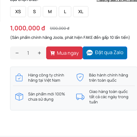
XS
S
M
L
XL
1,000,000 đ
1,100,000 đ
(Sản phẩm chính hãng Joola, phát hiện FAKE đền gấp 10 lần tiền)
Đặt qua Zalo
Mua ngay
Hàng công ty chính
Bảo hành chính hãng
hãng tại Việt Nam
trên toàn quốc
Giao hàng toàn quốc
Sản phẩm mới 100%
tất cả các ngày trong
chưa sử dụng
tuần