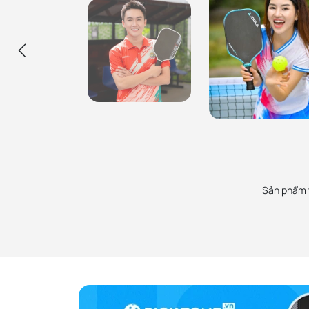
Ca Sĩ Hùng Min
Hùng đang sử dụng các cây vợt pickleball, túi
Ca Sĩ Mỹ An
balo và phụ kiện mua tại PickZone, uy tín đảm
Mỹ Anh được giới thiệu mua vợt ở Pick
bảo và rất nhiệt tình. Sẽ ủng hộ các bạn lâu dài!
thiện cảm, sản phẩm chính hãng, nhân
hộ lâu dài.
Sản phẩm t