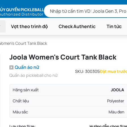
Vợt theo trình độ
Check Authentic
Tin tức
Women's Court Tank Black
Joola Women's Court Tank Black
Quần áo nữ
SKU:
300305
Đặt mua trướ
Quần áo pickleball cho nữ
Hãng sản xuất
JOOLA
Chất liệu
Polyester
Màu sắc
Màu đen
Lựa chọn Size:
Hướng dẫn chọn Siz