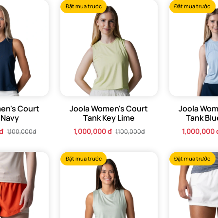
Đặt mua trước
Đặt mua trước
en's Court
Joola Women's Court
Joola Wom
 Navy
Tank Key Lime
Tank Blu
đ
1,000,000 đ
1,000,000 
1,100,000đ
1,100,000đ
Đặt mua trước
Đặt mua trước