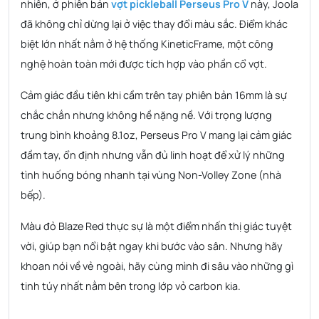
nhiên, ở phiên bản
vợt pickleball Perseus Pro V
này, Joola
đã không chỉ dừng lại ở việc thay đổi màu sắc. Điểm khác
biệt lớn nhất nằm ở hệ thống KineticFrame, một công
nghệ hoàn toàn mới được tích hợp vào phần cổ vợt.
Cảm giác đầu tiên khi cầm trên tay phiên bản 16mm là sự
chắc chắn nhưng không hề nặng nề. Với trọng lượng
trung bình khoảng 8.1oz, Perseus Pro V mang lại cảm giác
đầm tay, ổn định nhưng vẫn đủ linh hoạt để xử lý những
tình huống bóng nhanh tại vùng Non-Volley Zone (nhà
bếp).
Màu đỏ Blaze Red thực sự là một điểm nhấn thị giác tuyệt
vời, giúp bạn nổi bật ngay khi bước vào sân. Nhưng hãy
khoan nói về vẻ ngoài, hãy cùng mình đi sâu vào những gì
tinh túy nhất nằm bên trong lớp vỏ carbon kia.