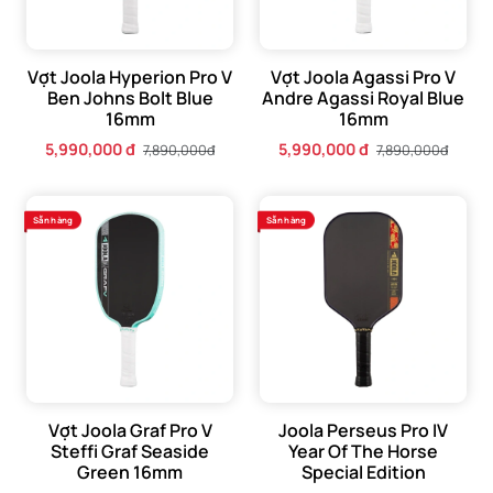
Vợt Joola Hyperion Pro V
Vợt Joola Agassi Pro V
Ben Johns Bolt Blue
Andre Agassi Royal Blue
16mm
16mm
5,990,000 đ
5,990,000 đ
7,890,000đ
7,890,000đ
Sẵn hàng
Sẵn hàng
Vợt Joola Graf Pro V
Joola Perseus Pro IV
Steffi Graf Seaside
Year Of The Horse
Sức mạnh từ lõi Propulsion Core
Green 16mm
Special Edition
16mm tăng khả năng kiểm soát