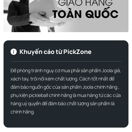
Để hiểu tại sao cây
vợt pickleball
này lại có giá trị cao,
chúng ta cần nhìn vào bảng thông số kỹ thuật "biết nói":
- Bề mặt: Textured Carbon Fiber (Sợi Carbon nhám tăng
cường độ xoáy).
- Lõi (Core): 16mm Propulsion Core (Lõi đẩy thế hệ mới).
Khuyến cáo từ PickZone
- Trọng lượng: Trung bình 8.1oz.
Để phòng tránh nguy cơ mua phải sản phẩm Joola giả,
- Chiều dài vợt: 16.5 inches (Kiểu dáng Elongated).
xách tay, trôi nổi kém chất lượng. Cách tốt nhất để
- Chiều rộng vợt: 7.5 inches.
đảm bảo nguồn gốc của sản phẩm Joola chính hãng ,
phụ kiện pickleball chính hãng là mua hàng từ các cửa
- Chiều dài tay cầm: 5.5 inches (Lý tưởng cho những cú
hàng uỷ quyền để đảm bảo chất lượng sản phẩm là
trái tay hai tay).
chính hãng.
- Chu vi tay cầm: 4.25 inches.