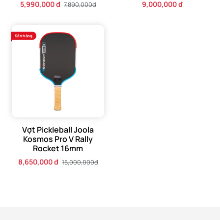
5,990,000 đ
9,000,000 đ
7,890,000đ
Phiên bản 16mm mà mình đang cầm trên tay sử dụng công
nghệ Propulsion Core. Khác với các loại lõi tổ ong truyền
Sẵn hàng
thống thường chỉ chú trọng vào việc giảm chấn,
Propulsion Core được thiết kế để tạo ra hiệu ứng "lò xo".
Khi bạn thực hiện các cú phản đòn (counters) hoặc tăng
tốc (speed-ups), lõi vợt sẽ hỗ trợ lực giúp bóng đi nhanh
hơn mà người chơi không cần phải dùng quá nhiều sức từ
cánh tay.
Vợt Pickleball Joola
Kosmos Pro V Rally
Đối với dòng 16mm, ưu điểm lớn nhất chính là Dinking và
Rocket 16mm
Third Shot Drop. Độ dày 16mm cung cấp một bề mặt êm ái,
8,650,000 đ
15,000,000đ
giúp mình dễ dàng điều khiển quả bóng rơi ngay sát lưới
một cách mềm mại.
Cảm giác bóng (touch) của Perseus Pro V rất tinh tế. Dù
bạn đang thực hiện một cú bỏ nhỏ hay một tình huống