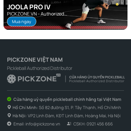
JOOLA PRO IV
PICKZONE.VN - Authorized
Distributor
Mua ngay
PICKZONE VIỆT NAM
Pickleball Authorized Distributor
Những người chơi nào nên sở hữu
Cửa hàng uỷ quyền pickleball chính hãng tại Việt Nam
Joola Perseus Pro V 16mm?
Hồ Chí Minh:
Số 82 đường S1, P. Tây Thạnh, Hồ Chí Minh
Mặc dù đây là cây vợt đỉnh cao, nhưng không phải người
Hà Nội:
VP2 Linh Đàm, KĐT Linh Đàm, Hoàng Mai, Hà Nội
chơi nào cũng thực sự thích hợp để sử dụng cây vợt này.
Email: info@pickzone.vn
CSKH: 0921 456 666
Nếu bạn là một trong những nhóm đối tượng dưới đây, thì