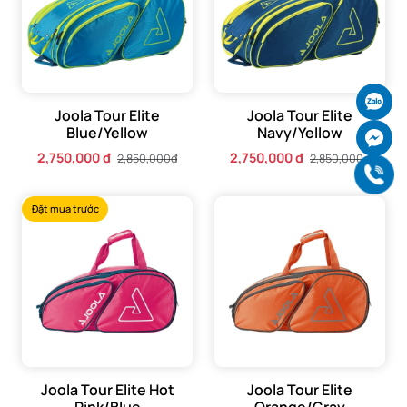
Ch
Joola Tour Elite
Joola Tour Elite
Blue/Yellow
Navy/Yellow
Ch
2,750,000 đ
2,750,000 đ
2,850,000đ
2,850,000đ
Gọi
Đặt mua trước
Joola Tour Elite Hot
Joola Tour Elite