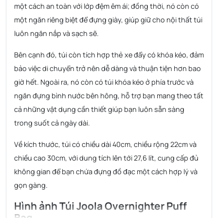
một cách an toàn với lớp đệm êm ái; đồng thời, nó còn có
một ngăn riêng biệt để đựng giày, giúp giữ cho nội thất túi
luôn ngăn nắp và sạch sẽ.
Bên cạnh đó, túi còn tích hợp thẻ xe đẩy có khóa kéo, đảm
bảo việc di chuyển trở nên dễ dàng và thuận tiện hơn bao
giờ hết. Ngoài ra, nó còn có túi khóa kéo ở phía trước và
ngăn đựng bình nước bên hông, hỗ trợ bạn mang theo tất
cả những vật dụng cần thiết giúp bạn luôn sẵn sàng
trong suốt cả ngày dài.
Về kích thước, túi có chiều dài 40cm, chiều rộng 22cm và
chiều cao 30cm, với dung tích lên tới 27,6 lít, cung cấp đủ
không gian để bạn chứa đựng đồ đạc một cách hợp lý và
gọn gàng.
Hình ảnh Túi Joola Overnighter Puff
Bag