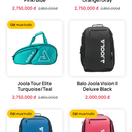
Pink/Blue
Orange/Gray
2,750,000 đ
2,750,000 đ
2,850,000đ
2,850,000đ
Đặt mua trước
Joola Tour Elite
Balo Joola Vision II
Turquoise/Teal
Deluxe Black
2,750,000 đ
2,000,000 đ
2,850,000đ
Đặt mua trước
Đặt mua trước