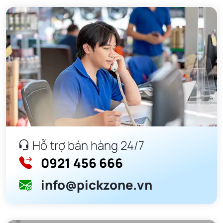
đang có sẵn tại khắp các đại lý trong hệ thống phân phối
của
Pickzone
. Qúy khách hàng có nhu cầu xin vui lòng liên
hệ với chúng tôi 0921.456.666 - 0921.456.666 để được tư
vấn, hỗ trợ chi tiết về sản phẩm.
Hỗ trợ bán hàng 24/7
0921 456 666
info@pickzone.vn