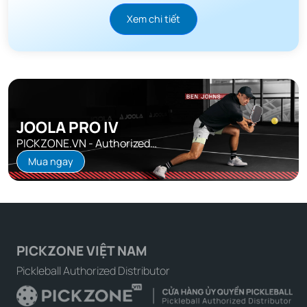
Xem chi tiết
JOOLA PRO IV
PICKZONE.VN - Authorized
Distributor
Mua ngay
PICKZONE VIỆT NAM
Pickleball Authorized Distributor