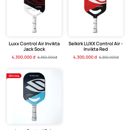
soát bóng.
Luxx Control Air Invikta
Selkirk LUXX Control Air -
Jack Sock
Invikta Red
4,300,000 đ
4,300,000 đ
6,350,000đ
6,350,000đ
Sẵn hàng