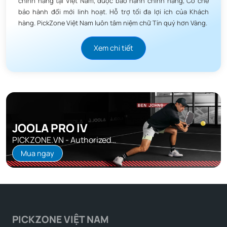
chính hãng tại Việt Nam, được bảo hành chính hãng, Cơ chế
bảo hành đổi mới linh hoạt. Hỗ trợ tối đa lợi ích của Khách
hàng. PickZone Việt Nam luôn tâm niệm chữ Tín quý hơn Vàng.
Xem chi tiết
JOOLA PRO IV
PICKZONE.VN - Authorized
Distributor
Mua ngay
PICKZONE VIỆT NAM