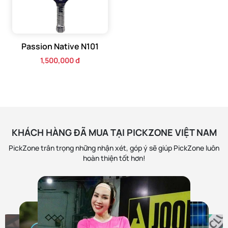
trong sản xuất vợt tennis và pickleball. Sợi carbon này có
độ bền cao và độ cứng tốt, giúp tăng sức mạnh và kiểm
soát bóng trong quá trình chơi.
Passion Native N101
1,500,000 đ
KHÁCH HÀNG ĐÃ MUA TẠI PICKZONE VIỆT NAM
PickZone trân trọng những nhận xét, góp ý sẽ giúp PickZone luôn
hoàn thiện tốt hơn!