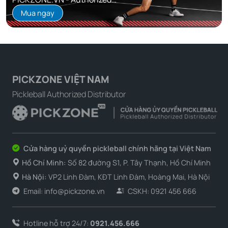
Distributor
Mua ngay
PICKZONE VIỆT NAM
Pickleball Authorized Distributor
Cửa hàng uỷ quyền pickleball chính hãng tại Việt Nam
Hồ Chí Minh:
Số 82 đường S1, P. Tây Thạnh, Hồ Chí Minh
Hà Nội:
VP2 Linh Đàm, KĐT Linh Đàm, Hoàng Mai, Hà Nội
Email: info@pickzone.vn
CSKH: 0921 456 666
Hotline hỗ trợ 24/7:
0921.456.666