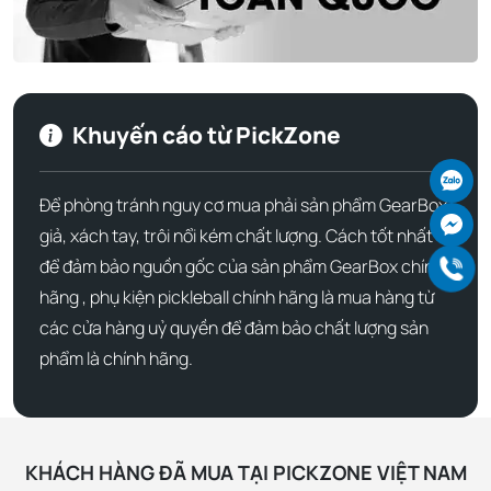
khiến nó trở thành lựa chọn lý tưởng cho người chơi ở mọi
trình độ.
Khuyến cáo từ PickZone
Ch
Để phòng tránh nguy cơ mua phải sản phẩm GearBox
Ch
giả, xách tay, trôi nổi kém chất lượng. Cách tốt nhất
Gọ
để đảm bảo nguồn gốc của sản phẩm GearBox chính
hãng , phụ kiện pickleball chính hãng là mua hàng từ
các cửa hàng uỷ quyền để đảm bảo chất lượng sản
phẩm là chính hãng.
KHÁCH HÀNG ĐÃ MUA TẠI PICKZONE VIỆT NAM