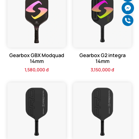
Ch
Gọ
Gearbox GBX Modquad
Gearbox G2 integra
14mm
14mm
1,580,000 đ
3,150,000 đ
Thông số kỹ thuật Vợt Gearbox G2
Elongated 14mm