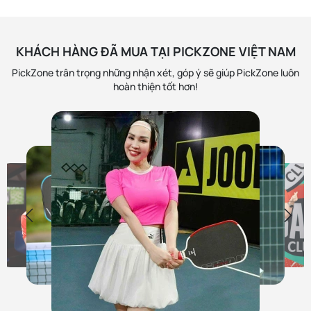
KHÁCH HÀNG ĐÃ MUA TẠI PICKZONE VIỆT NAM
PickZone trân trọng những nhận xét, góp ý sẽ giúp PickZone luôn
hoàn thiện tốt hơn!
Ca Sĩ Hùng Min
Ca Sĩ Tố Nga
Hùng đang sử dụng các
PickZone uy tín số 1 r
Ca Sĩ Mỹ Anh
MC Bạch Lan Phương