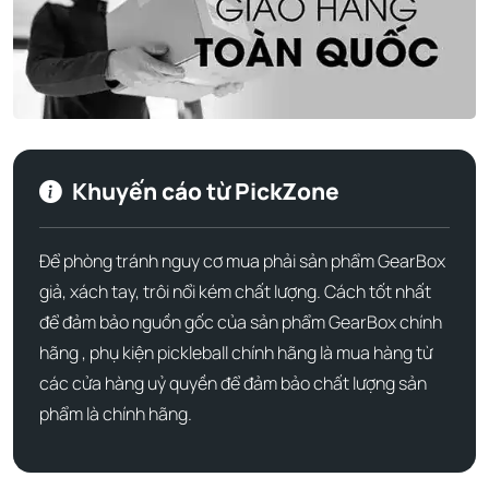
ấn tượng cho những cú giao bóng, phát bóng và đánh
bóng cuối sân. Mặt vợt có kết cấu tạo thêm độ xoáy và lực
cắn bóng đáng chú ý, mang đến cho bạn lợi thế cạnh
tranh.
Khuyến cáo từ PickZone
Để phòng tránh nguy cơ mua phải sản phẩm GearBox
giả, xách tay, trôi nổi kém chất lượng. Cách tốt nhất
để đảm bảo nguồn gốc của sản phẩm GearBox chính
hãng , phụ kiện pickleball chính hãng là mua hàng từ
các cửa hàng uỷ quyền để đảm bảo chất lượng sản
phẩm là chính hãng.