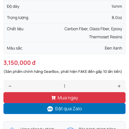
Độ dày
14mm
Trọng lượng
8,0oz
Chất liệu
Carbon Fiber, Glass Fiber, Epoxy
Thermoset Resins
Màu sắc
Đen Xanh
3,150,000 đ
(Sản phẩm chính hãng GearBox, phát hiện FAKE đền gấp 10 lần tiền)
Mua ngay
Đặt qua Zalo
Hàng công ty chính
Bảo hành chính hãng