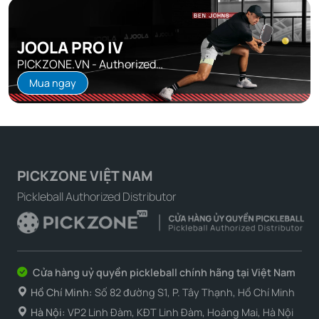
JOOLA PRO IV
PICKZONE.VN - Authorized
Distributor
Mua ngay
PICKZONE VIỆT NAM
Pickleball Authorized Distributor
Cửa hàng uỷ quyền pickleball chính hãng tại Việt Nam
Hồ Chí Minh:
Số 82 đường S1, P. Tây Thạnh, Hồ Chí Minh
Hà Nội:
VP2 Linh Đàm, KĐT Linh Đàm, Hoàng Mai, Hà Nội