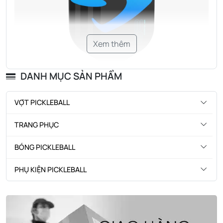
Xem thêm
DANH MỤC SẢN PHẨM
VỢT PICKLEBALL
TRANG PHỤC
BÓNG PICKLEBALL
Với thiết kế dày hơn 14mm, cây vợt này mang lại sự ổn định
PHỤ KIỆN PICKLEBALL
vượt trội mà không ảnh hưởng đến khả năng điều khiển.
Hiệu suất linh hoạt của nó được điều chỉnh liền mạch,
mang lại khả năng kiểm soát chính xác cho những cú đánh
bóng ngắn và chạm bóng, đồng thời giải phóng sức mạnh