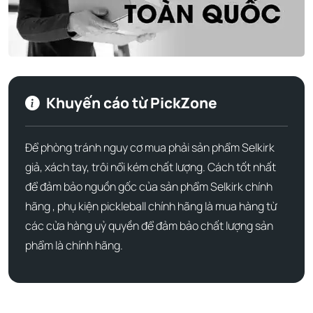
Khuyến cáo từ PickZone
Để phòng tránh nguy cơ mua phải sản phẩm Selkirk
giả, xách tay, trôi nổi kém chất lượng. Cách tốt nhất
để đảm bảo nguồn gốc của sản phẩm Selkirk chính
Bề mặt đánh FiberFlex+ được gia cố bằng ProSpin+
hãng , phụ kiện pickleball chính hãng là mua hàng từ
Nextgen Micro Texture cung cấp độ xoáy ổn định và
các cửa hàng uỷ quyền để đảm bảo chất lượng sản
khuyến khích tạo hình cú đánh, đặc biệt là khi kết hợp với
phẩm là chính hãng.
thời gian dừng của lõi X5+ Honeycomb 16mm. Lõi này,
được gia cố bằng chu vi FlexFoam, mang lại cảm giác đệm,
giảm rung ấn tượng, điểm ngọt mở rộng và độ ổn định đáp
ứng nhu cầu của người chơi.