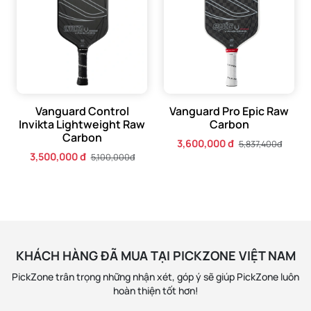
Vợt Pickleball Amped Pro Air Invikta Grey Silver 16mm chính
hãng đang có sẵn tại Pickzone - Vui lòng liên hệ với chúng
tôi 0921.456.666 - 0921.456.666 để được tư vấn, hỗ trợ tốt
nhất.
Vanguard Control
Vanguard Pro Epic Raw
Invikta Lightweight Raw
Carbon
Carbon
3,600,000 đ
5,837,400đ
3,500,000 đ
5,100,000đ
KHÁCH HÀNG ĐÃ MUA TẠI PICKZONE VIỆT NAM
PickZone trân trọng những nhận xét, góp ý sẽ giúp PickZone luôn
hoàn thiện tốt hơn!