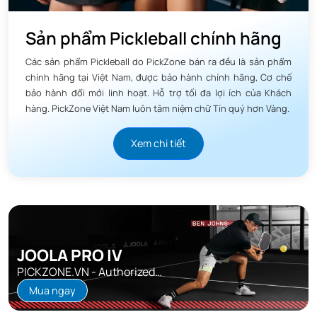
Sản phẩm Pickleball chính hãng
Các sản phẩm Pickleball do PickZone bán ra đều là sản phẩm
chính hãng tại Việt Nam, được bảo hành chính hãng, Cơ chế
bảo hành đổi mới linh hoạt. Hỗ trợ tối đa lợi ích của Khách
hàng. PickZone Việt Nam luôn tâm niệm chữ Tín quý hơn Vàng.
Xem chi tiết
JOOLA PRO IV
PICKZONE.VN - Authorized
Distributor
Mua ngay