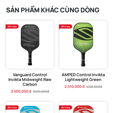
SẢN PHẨM KHÁC CÙNG DÒNG
Cuối cùng, tay cầm hình bát giác dài 5” được nâng cấp
giúp bạn phát huy tất cả tiềm năng này với khả năng điều
khiển và tính nhất quán tàn nhẫn.
Sẵn hàng
Sẵn hàng
Vanguard Control
AMPED Control Invikta
Invikta Midweight Raw
Lightweight Green
Carbon
2,510,000 đ
4,120,000đ
3,500,000 đ
5,100,000đ
Sẵn hàng
Sẵn hàng