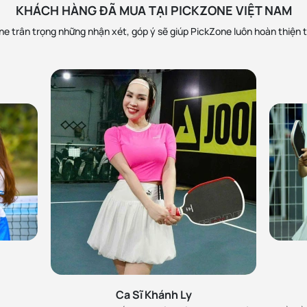
KHÁCH HÀNG ĐÃ MUA TẠI PICKZONE VIỆT NAM
e trân trọng những nhận xét, góp ý sẽ giúp PickZone luôn hoàn thiện 
h
MC 
Zone, đã làm việc và rất
Lan Phương ủng hộ Pick
 viên nhiệt tình. Sẽ ủng
rồi là Perseus Pro IV 
Ca Sĩ Khánh Ly
chính hãng và