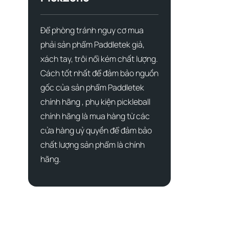
Để phòng tránh nguy cơ mua
phải sản phẩm Paddletek giả,
xách tay, trôi nổi kém chất lượng.
Cách tốt nhất để đảm bảo nguồn
gốc của sản phẩm Paddletek
chính hãng , phụ kiện pickleball
chính hãng là mua hàng từ các
cửa hàng uỷ quyền để đảm bảo
chất lượng sản phẩm là chính
hãng.