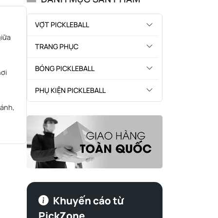
VỢT PICKLEBALL
giữa
TRANG PHỤC
BÓNG PICKLEBALL
hơi
PHỤ KIỆN PICKLEBALL
đánh,
Khuyến cáo từ
PickZone