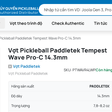
Vợt theo trình độ
Check Authentic
Tin tức
Pickleball Paddletek Tempest Wave Pro-C 14.3mm
Vợt Pickleball Paddletek Tempest
Wave Pro-C 14.3mm
Vợt Paddletek
SKU:
PTWAVR4LWP
Còn hàn
Vợt Pickleball Paddletek
Hãng sản xuất
PADDLETEK
Độ dày
14.3mm
Trọng lượng
7,8–8,2 oz