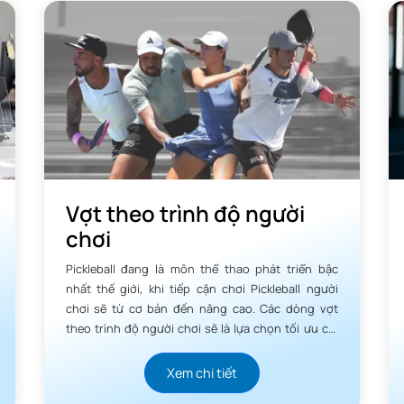
Vợt theo trình độ người
chơi
Pickleball đang là môn thể thao phát triển bậc
nhất thế giới, khi tiếp cận chơi Pickleball người
chơi sẽ từ cơ bản đến nâng cao. Các dòng vợt
theo trình độ người chơi sẽ là lựa chọn tối ưu chi
phí, giúp người chơi luôn phát triển đúng với khả
năng của mình.
Xem chi tiết