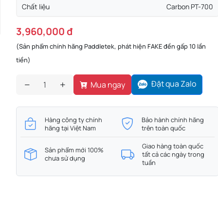
Chất liệu
Carbon PT-700
3,960,000 đ
(Sản phẩm chính hãng Paddletek, phát hiện FAKE đền gấp 10 lần
tiền)
Đặt qua Zalo
Mua ngay
Hàng công ty chính
Bảo hành chính hãng
hãng tại Việt Nam
trên toàn quốc
Giao hàng toàn quốc
Sản phẩm mới 100%
tất cả các ngày trong
chưa sử dụng
tuần