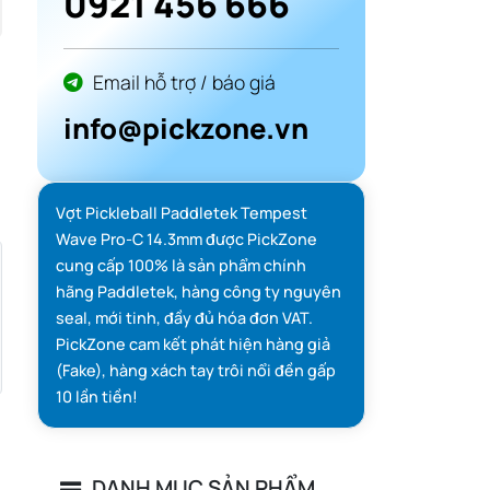
0921 456 666
Email hỗ trợ / báo giá
info@pickzone.vn
Vợt Pickleball Paddletek Tempest
Wave Pro-C 14.3mm được PickZone
cung cấp 100% là sản phẩm chính
hãng Paddletek, hàng công ty nguyên
seal, mới tinh, đầy đủ hóa đơn VAT.
PickZone cam kết phát hiện hàng giả
(Fake), hàng xách tay trôi nổi đền gấp
10 lần tiền!
DANH MỤC SẢN PHẨM