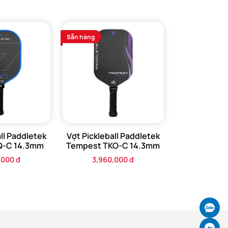
Sẵn hàng
ll Paddletek
Vợt Pickleball Paddletek
Q-C 14.3mm
Tempest TKO-C 14.3mm
,000 đ
3,960,000 đ
Ch
Ch