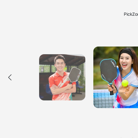
PickZon
Ca Sĩ Hùng Min
Hùng đang sử dụng các cây vợt pickleball, túi
Ca Sĩ Mỹ An
balo và phụ kiện mua tại PickZone, uy tín đảm
Mỹ Anh được giới thiệu mua vợt ở Pick
bảo và rất nhiệt tình. Sẽ ủng hộ các bạn lâu dài!
thiện cảm, sản phẩm chính hãng, nhân
hộ lâu dài.