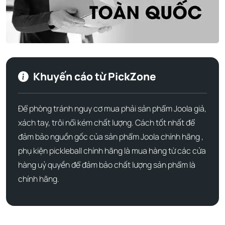
giúp bảo vệ khuôn mặt và đôi mắt của bạn khỏi những tác
động có hại từ môi trường. Chất liệu vải mềm mại, thoáng
khí, mang lại cảm giác dễ chịu và thoải mái ngay cả khi đội
trong thời gian dài. Với chiếc mũ này, bạn không chỉ sở
hữu một phụ kiện thời trang ấn tượng mà còn có người
bạn đồng hành đáng tin cậy trong mọi hoạt động.
Khuyến cáo từ PickZone
Để phòng tránh nguy cơ mua phải sản phẩm Joola giả,
xách tay, trôi nổi kém chất lượng. Cách tốt nhất để
đảm bảo nguồn gốc của sản phẩm Joola chính hãng ,
phụ kiện pickleball chính hãng là mua hàng từ các cửa
hàng uỷ quyền để đảm bảo chất lượng sản phẩm là
chính hãng.