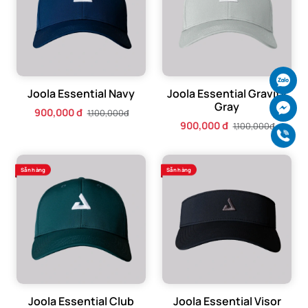
Ch
Joola Essential Navy
Joola Essential Gravity
Gray
Ch
900,000 đ
1,100,000đ
900,000 đ
1,100,000đ
Gọ
Sẵn hàng
Sẵn hàng
Joola Essential Club
Joola Essential Visor