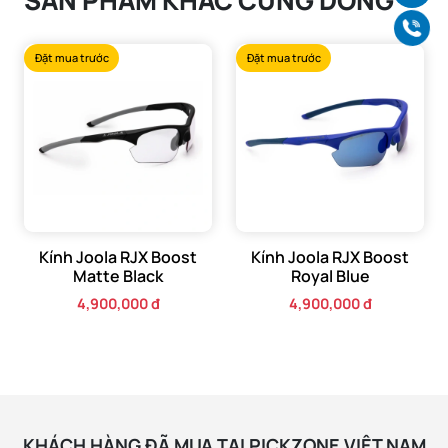
SẢN PHẨM KHÁC CÙNG DÒNG
Màu sắc:
Trắng mờ (Matte White)
Gọ
Chứng nhận an toàn:
ANSI Z87.1
Đặt mua trước
Đặt mua trước
Công nghệ tròng kính:
COLORBOOST™
Bảo vệ UV:
100% chống tia UVA & UVB
Kính Joola RJX Boost
Kính Joola RJX Boost
Matte Black
Royal Blue
4,900,000 đ
4,900,000 đ
KHÁCH HÀNG ĐÃ MUA TẠI PICKZONE VIỆT NAM