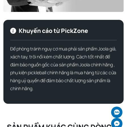
bền bỉ, ôm khít vừa vặn mà không gây áp lực hay đau khi
chơi lâu.
RJX Boost còn đạt
chứng nhận an toàn ANSI Z87.1
, chống
Khuyến cáo từ PickZone
va đập hiệu quả và
bảo vệ 100% khỏi tia UV A & B
– lý
tưởng cho thi đấu trong điều kiện ánh sáng mạnh.
Để phòng tránh nguy cơ mua phải sản phẩm Joola giả,
Thông số kỹ thuật:
xách tay, trôi nổi kém chất lượng. Cách tốt nhất để
đảm bảo nguồn gốc của sản phẩm Joola chính hãng ,
Chiều rộng khung:
135 mm
phụ kiện pickleball chính hãng là mua hàng từ các cửa
Chiều cao tròng kính:
42 mm
hàng uỷ quyền để đảm bảo chất lượng sản phẩm là
chính hãng.
Chiều rộng tròng kính:
57 mm
Chiều dài càng kính (gọng):
140 mm
Ch
Trọng lượng:
0.93 oz (~26.4 gram)
Ch