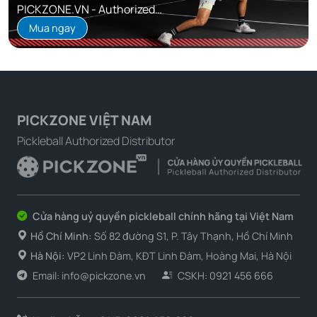
PICKZONE.VN - Authorized
Distributor
Mua ngay
PICKZONE VIỆT NAM
Pickleball Authorized Distributor
Cửa hàng uỷ quyền pickleball chính hãng tại Việt Nam
Hồ Chí Minh:
Số 82 đường S1, P. Tây Thạnh, Hồ Chí Minh
Hà Nội:
VP2 Linh Đàm, KĐT Linh Đàm, Hoàng Mai, Hà Nội
Email: info@pickzone.vn
CSKH: 0921 456 666