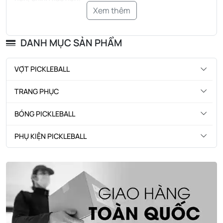
Xem thêm
DANH MỤC SẢN PHẨM
VỢT PICKLEBALL
TRANG PHỤC
BÓNG PICKLEBALL
PHỤ KIỆN PICKLEBALL
Khung kính được làm từ
nhựa nylon cao cấp
, siêu nhẹ và