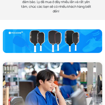
tình. Sẽ ủng hộ các bạn
mua. Sản phẩm chí
đảm bảo. Ly đã mua ở đây nhiều lần và rất yên
ủng hộ lâu dài.
chính hãng và nhân viên cũng
lâu dài!
hãng, chất lượng đ
tâm, chúc các bạn sẽ có nhiều khách hàng biết
rất tận tình
bảo
đến!