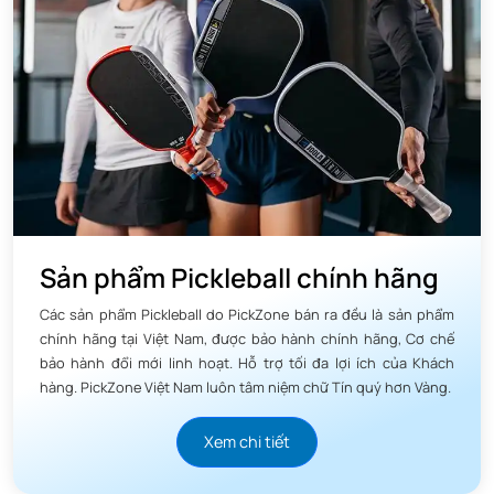
3. Lớp hoàn thiện tinh tế, màu sắc tươi
mới
Sản phẩm Pickleball chính hãng
Không chỉ tập trung vào hiệu suất, JOOLA Gen 3S Dual còn
Các sản phẩm Pickleball do PickZone bán ra đều là sản phẩm
thể hiện sự tinh tế trong thiết kế.
chính hãng tại Việt Nam, được bảo hành chính hãng, Cơ chế
bảo hành đổi mới linh hoạt. Hỗ trợ tối đa lợi ích của Khách
Màu Sắc Dual (Kép) Hiện Đại: Hình ảnh sản phẩm cho thấy
hàng. PickZone Việt Nam luôn tâm niệm chữ Tín quý hơn Vàng.
một thiết kế viền chuyển màu độc đáo (Dual), thường là
sự kết hợp giữa xanh lam và tím hồng rực rỡ. Sự thay đổi
Xem chi tiết
này mang lại một vẻ ngoài tươi mới, năng động và nổi bật