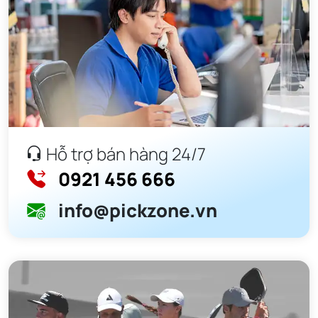
Hỗ trợ bán hàng 24/7
0921 456 666
info@pickzone.vn
Viền bảo vệ Tăng Cường (Reinforced Edge Guard): Viền
bảo vệ là bộ phận dễ bị tổn thương nhất khi va chạm với
mặt sân. JOOLA đã thiết kế lại viền bảo vệ (như hình ảnh
với màu sắc chuyển sắc ấn tượng) để tăng cường khả
năng chịu lực va đập, bảo vệ cấu trúc bên trong và duy trì