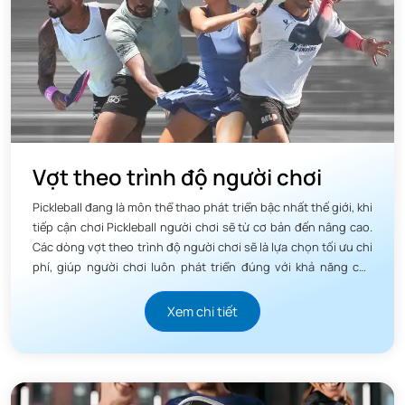
tính toàn vẹn của vợt. Độ bền được cải thiện này là một
điểm cộng khổng lồ, đặc biệt với những người chơi có tần
suất luyện tập và thi đấu cao.
Tấm Sợi Carbon Nâng Cấp (Carbon Fiber Surface): Bề mặt
vợt được làm từ sợi carbon nung chảy (Charged Carbon
Surface), một quy trình xử lý vật liệu tiên tiến giúp tăng
Vợt theo trình độ người chơi
cường độ cứng cáp và khả năng chống mài mòn.
Pickleball đang là môn thể thao phát triển bậc nhất thế giới, khi
tiếp cận chơi Pickleball người chơi sẽ từ cơ bản đến nâng cao.
Các dòng vợt theo trình độ người chơi sẽ là lựa chọn tối ưu chi
phí, giúp người chơi luôn phát triển đúng với khả năng của
mình.
Xem chi tiết