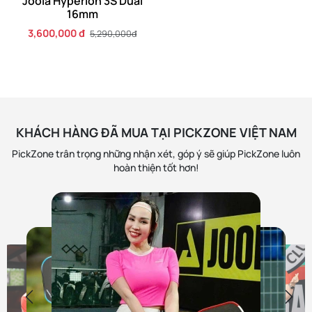
Joola Hyperion 3S Dual
16mm
3,600,000 đ
5,290,000đ
Chứng nhận UPA (United Pickleball Association) hoặc PPA
KHÁCH HÀNG ĐÃ MUA TẠI PICKZONE VIỆT NAM
(Professional Pickleball Association - tên gọi chuyên
PickZone trân trọng những nhận xét, góp ý sẽ giúp PickZone luôn
nghiệp): Sự chấp thuận từ tổ chức của các vận động viên
hoàn thiện tốt hơn!
chuyên nghiệp cho thấy cây vợt này đáp ứng các tiêu
chuẩn khắt khe nhất về hiệu suất, được tin dùng bởi
những người chơi hàng đầu thế giới.
Điều này mang lại một sự đảm bảo kép: hiệu suất đỉnh cao
cho thi đấu và tuân thủ quy tắc cho mọi sân chơi.
2. Vợt Joola Gen 3S Dual Perseus 3S