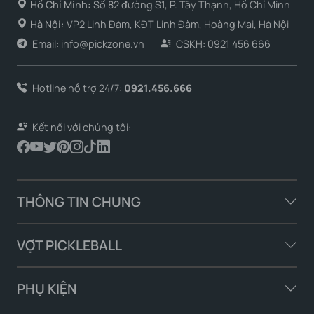
Hồ Chí Minh:
Số 82 đường S1, P. Tây Thạnh, Hồ Chí Minh
Hà Nội:
VP2 Linh Đàm, KĐT Linh Đàm, Hoàng Mai, Hà Nội
Email: info@pickzone.vn
CSKH: 0921 456 666
Hotline hỗ trợ 24/7:
0921.456.666
Tại sao Vợt Joola Perseus 3S Dual
Kết nối với chúng tôi:
16mm được yêu thích
Phiên bản 16mm đề cập đến độ dày của lõi vợt (core
thickness). Trong Pickleball, độ dày lõi là một thông số
THÔNG TIN CHUNG
cực kỳ quan trọng, quyết định đặc tính chơi của cây vợt:
VỢT PICKLEBALL
JOOLA Perseus 3S Dual 16mm nằm ở phân khúc mang lại
sự cân bằng hoàn hảo giữa sức mạnh và kiểm soát. Độ dày
16mm lý tưởng cho những người chơi muốn:
PHỤ KIỆN
Tạo ra cú đập (smash) uy lực: Lõi mỏng hơn giúp truyền