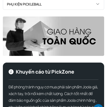
Pickzone, thì bài viết chuyên sâu dưới đây là dành cho
PHỤ KIỆN PICKLEBALL
bạn.
Khám phá công nghệ mới trên Vợt
Pickleball Joola Perseus 3S Dual
16mm
Để đạt được hiệu suất tối ưu và độ bền đáng kinh ngạc,
Joola Gen 3s Dual
đã tích hợp một loạt công nghệ độc
quyền trên dòng sản phẩm Gen 3S. Phiên bản Perseus 3S
Dual 16mm là sự nâng cấp toàn diện, giải quyết triệt để
những điểm yếu của các thế hệ trước.
Khuyến cáo từ PickZone
1. Đạt tiêu chuẩn Quốc Tế, chứng nhận
UPA và USAPA
Để phòng tránh nguy cơ mua phải sản phẩm Joola giả,
Đây là yếu tố then chốt khẳng định chất lượng và tính hợp
xách tay, trôi nổi kém chất lượng. Cách tốt nhất để
pháp của cây vợt trong các giải đấu chuyên nghiệp.
đảm bảo nguồn gốc của sản phẩm Joola chính hãng ,